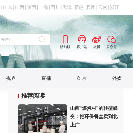
海
|
山东
|
山西
|
陕西
|
上海
|
四川
|
天津
|
新疆
|
兵团
|
云南
|
浙江
移动版
客户端
微博
公众号
视界
直播
图片
外媒
推荐阅读
山西“煤炭村”的转型蝶
变：把环保餐盒卖到北
上广