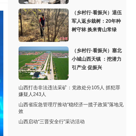
（乡村行·看振兴）退伍
军人返乡栽树：20年种
树守林 换来青山常绿
（乡村行·看振兴）塞北
小城山西天镇 ：挖潜力
引产业 促振兴
山西打击非法违法采矿：党政处分105人 抓犯罪
嫌疑人243人
山西省应急管理厅推动“稳经济一揽子政策”落地见
效
山西启动“三晋安全行”采访活动