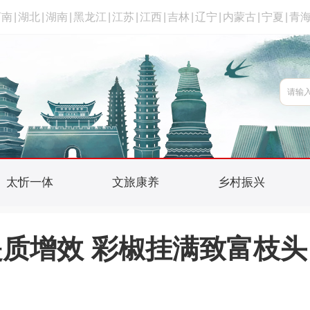
河南
|
湖北
|
湖南
|
黑龙江
|
江苏
|
江西
|
吉林
|
辽宁
|
内蒙古
|
宁夏
|
青
太忻一体
文旅康养
乡村振兴
质增效 彩椒挂满致富枝头