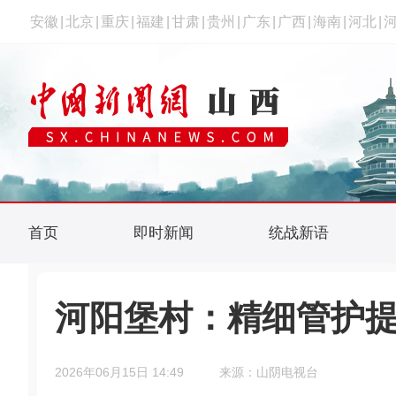
安徽
|
北京
|
重庆
|
福建
|
甘肃
|
贵州
|
广东
|
广西
|
海南
|
河北
|
首页
即时新闻
统战新语
河阳堡村：精细管护提
2026年06月15日 14:49
来源：山阴电视台