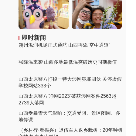
即时新闻
朔州滋润机场正式通航 山西再添“空中通道”
强降温来袭 山西多地最低温突破历史同期极值
山西太原警方打掉一特大涉网犯罪团伙 关停虚假
学校网站333个
山西太原警方“净网2023”破获涉网案件2563起
2739人落网
山西受暴雪天气影响：交通受阻、景区闭园、多
地停课
（乡村行·看振兴）退伍军人返乡栽树：20年种树