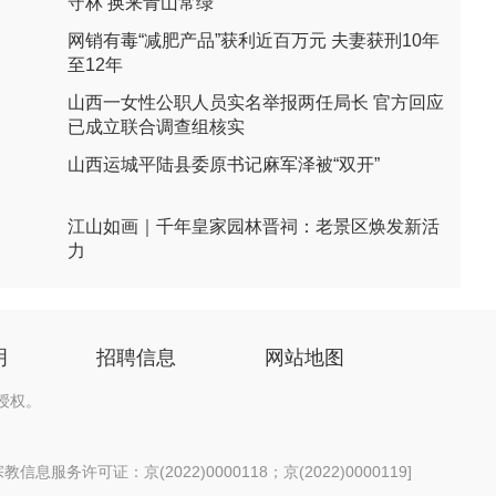
守林 换来青山常绿
网销有毒“减肥产品”获利近百万元 夫妻获刑10年
至12年
山西一女性公职人员实名举报两任局长 官方回应
已成立联合调查组核实
山西运城平陆县委原书记麻军泽被“双开”
江山如画｜千年皇家园林晋祠：老景区焕发新活
力
明
招聘信息
网站地图
授权。
信息服务许可证：京(2022)0000118；京(2022)0000119
]