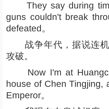
They say during time
guns couldn't break thro
defeated。
战争年代，据说连机
攻破。
Now I'm at Huangchen
house of Chen Tingjing, 
Emperor。