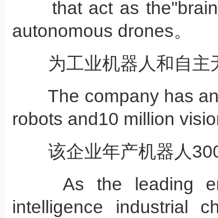
that act as the"brain" 
autonomous drones。
为工业机器人和自主无人
The company has an ann
robots and10 million vis
该企业年产机器人300
As the leading enterp
intelligence industrial