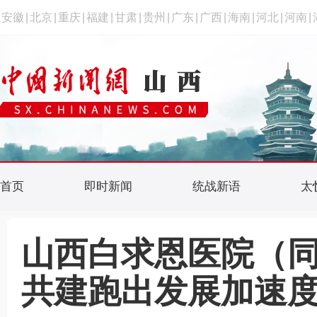
安徽
|
北京
|
重庆
|
福建
|
甘肃
|
贵州
|
广东
|
广西
|
海南
|
河北
|
河南
|
首页
即时新闻
统战新语
太
山西白求恩医院（
共建跑出发展加速