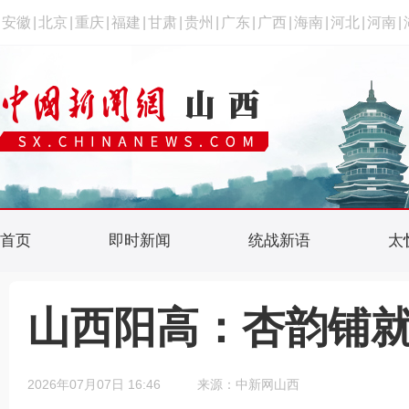
安徽
|
北京
|
重庆
|
福建
|
甘肃
|
贵州
|
广东
|
广西
|
海南
|
河北
|
河南
|
首页
即时新闻
统战新语
太
山西阳高：杏韵铺
2026年07月07日 16:46
来源：中新网山西