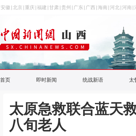
安徽
|
北京
|
重庆
|
福建
|
甘肃
|
贵州
|
广东
|
广西
|
海南
|
河北
|
河南
|
首页
即时新闻
统战新语
太
太原急救联合蓝天
八旬老人