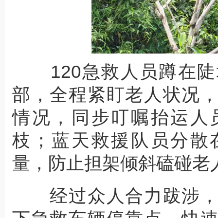
120急救人员蹲在陡
部，全程紧盯老人状况
情况，同步叮嘱抬运人
枝；蓝天救援队员分散
量，防止担架倾斜磕碰老
经过众人合力跋涉，