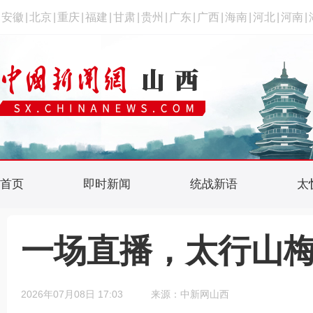
安徽
|
北京
|
重庆
|
福建
|
甘肃
|
贵州
|
广东
|
广西
|
海南
|
河北
|
河南
|
首页
即时新闻
统战新语
太
一场直播，太行山
2026年07月08日 17:03
来源：中新网山西