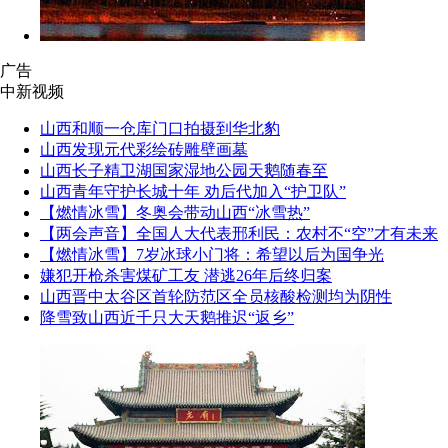
广告
中新视频
山西和顺一仓库门口拍摄到华北豹
山西发现元代彩绘砖雕壁画墓
山西长子精卫湖国家湿地公园天鹅随春至
山西青年守护长城十年 劝后代加入“护卫队”
【燃情冰雪】冬奥会带动山西“冰雪热”
【两会声音】全国人大代表邢利民：农村不“空”才有未来
【燃情冰雪】7岁冰球小门将：希望以后为国争光
嫌犯开枪杀害煤矿工友 潜逃26年后终归案
山西晋中太谷区首轮防范区全员核酸检测均为阴性
降雪致山西近千只大天鹅推迟“返乡”