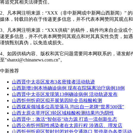
将追究其相关法律责任。
2、凡本网注明来源：“XXX（非中新网或中新网山西新闻）” 
媒体，转载目的在于传递更多信息，并不代表本网赞同其观点和
3、凡本网注明来源：“XXX供稿” 的稿件，稿件均来自企业或
递更多信息，并不代表本网赞同其观点和对其真实性负责，如遇
谨慎甄别真伪，以免造成损失。
4、如因供稿内容、版权和其它问题需要同本网联系的，请发邮
至"shanxi@chinanews.com.cn"。
中新推荐
山西晋中太谷区发布3名密接者活动轨迹
山西新增1例本地确诊病例 现有在院隔离治疗病例18例
山西晋中太谷区发现第13例确诊病例 活动轨迹发布
山西忻州忻府区拟开展第四轮全员核酸检测
山西煤炭领域多位高管落马 均出自一老牌“世界500强”
山西太原尖草坪区3轮区域核酸检测结果均为阴性
山西晋中：激活“智创谷”动力源 打造一流创新生态
山西公布忻州阳性感染者在太原行程 涉酒店、理发店
山西忻州忻府区暂时封闭对外交通路口 暂停举办各类活动