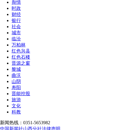
舆情
时政
财经
银行
社会
城市
临汾
万柏林
红色兴县
红色石楼
晋源之窗
黎城
曲沃
山阴
寿阳
晋能控股
旅游
文化
科教
新闻热线：0351-5653982
中国新闻社山西分社法律声明