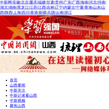
中新网
|
安徽
|
北京
|
重庆
|
福建
|
甘肃
|
贵州
|
广东
|
广西
|
海南
|
河北
|
河南
|
湖北
|
湖南
|
黑龙江
|
江苏
|
江西
|
吉林
|
辽宁
|
内蒙古
|
宁夏
|
青海
|
山东
|
山
西
|
陕西
|
上海
|
四川
|
香港
|
新疆
|
兵团
|
云南
|
浙江
首页
山西要闻
中新关注
中新记者看山西
中新视频
聚焦山西