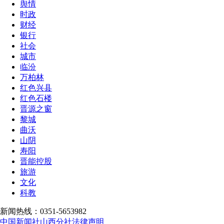
舆情
时政
财经
银行
社会
城市
临汾
万柏林
红色兴县
红色石楼
晋源之窗
黎城
曲沃
山阴
寿阳
晋能控股
旅游
文化
科教
新闻热线：0351-5653982
中国新闻社山西分社法律声明