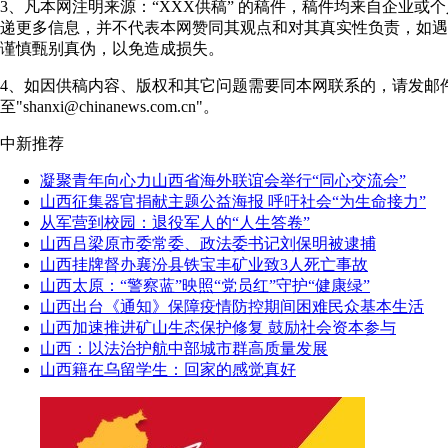
3、凡本网注明来源：“XXX供稿” 的稿件，稿件均来自企业或
递更多信息，并不代表本网赞同其观点和对其真实性负责，如遇
谨慎甄别真伪，以免造成损失。
4、如因供稿内容、版权和其它问题需要同本网联系的，请发邮
至"shanxi@chinanews.com.cn"。
中新推荐
凝聚青年向心力山西省海外联谊会举行“同心交流会”
山西征集器官捐献主题公益海报 呼吁社会“为生命接力”
从军营到校园：退役军人的“人生答卷”
山西吕梁原市委常委、政法委书记刘保明被逮捕
山西挂牌督办襄汾县铁宝丰矿业致3人死亡事故
山西太原：“警察蓝”映照“党员红”守护“健康绿”
山西出台《通知》保障疫情防控期间困难民众基本生活
山西加速推进矿山生态保护修复 鼓励社会资本参与
山西：以法治护航中部城市群高质量发展
山西籍在乌留学生：回家的感觉真好