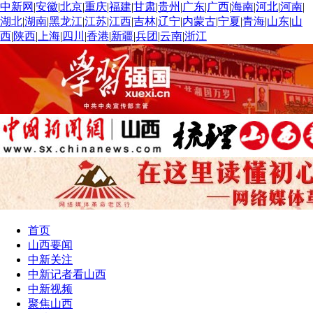
中新网
|
安徽
|
北京
|
重庆
|
福建
|
甘肃
|
贵州
|
广东
|
广西
|
海南
|
河北
|
河南
|
湖北
|
湖南
|
黑龙江
|
江苏
|
江西
|
吉林
|
辽宁
|
内蒙古
|
宁夏
|
青海
|
山东
|
山
西
|
陕西
|
上海
|
四川
|
香港
|
新疆
|
兵团
|
云南
|
浙江
首页
山西要闻
中新关注
中新记者看山西
中新视频
聚焦山西