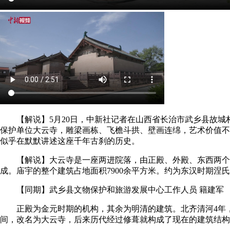
【解说】5月20日，中新社记者在山西省长治市武乡县故城
保护单位大云寺，雕梁画栋、飞檐斗拱、壁画连绵，艺术价值不
似乎在默默讲述这座千年古刹的历史。
【解说】大云寺是一座两进院落，由正殿、外殿、东西两个
成。庙宇的整个建筑占地面积7900余平方米。约为东汉时期涅
【同期】武乡县文物保护和旅游发展中心工作人员 籍建军
正殿为金元时期的机构，其余为明清的建筑。北齐清河4年
间，改名为大云寺，后来历代经过修葺就构成了现在的建筑结构