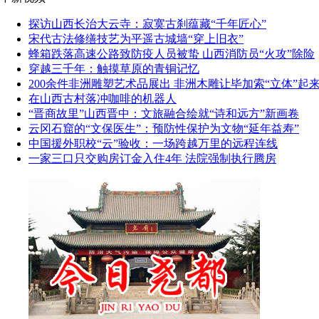
探访山西长治大云寺：寂寞古刹蕴藏“千年匠心”
宋代古法修缮技艺为平遥古城墙“穿上旧衣”
蜂箱跌落高速公路致防疫人员被蛰 山西消防员“火攻”除险
穿越三千年：触摸草原的青铜记忆
200余件非洲雕塑艺术品展出 非洲木雕让毕加索“立体”起
在山西古村落冲咖啡的机器人
“晋商故里”山西晋中：文旅融合绘就“诗和远方”新画卷
云冈石窟的“文保医生”：预防性保护为文物“延年益寿”
中国援外职校“云”验收：一场跨越万里的远程连线
一家三口只交购房订金入住4年 法院强制执行腾房