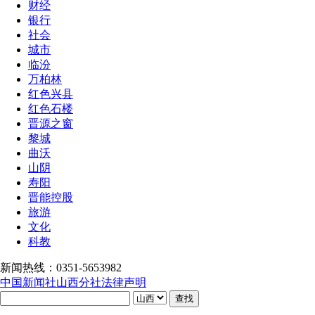
财经
银行
社会
城市
临汾
万柏林
红色兴县
红色石楼
晋源之窗
黎城
曲沃
山阴
寿阳
晋能控股
旅游
文化
科教
新闻热线：0351-5653982
中国新闻社山西分社法律声明