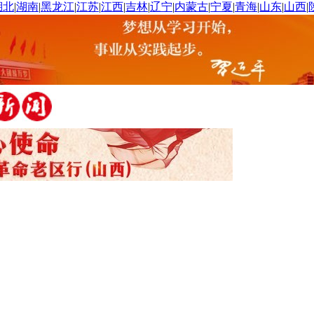
湖北
|
湖南
|
黑龙江
|
江苏
|
江西
|
吉林
|
辽宁
|
内蒙古
|
宁夏
|
青海
|
山东
|
山西
|