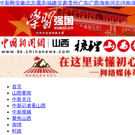
中新网
|
安徽
|
北京
|
重庆
|
福建
|
甘肃
|
贵州
|
广东
|
广西
|
海南
|
河北
|
河南
|
首页
山西要闻
中新关注
中新记者看山西
中新视频
聚焦山西
舆情
时政