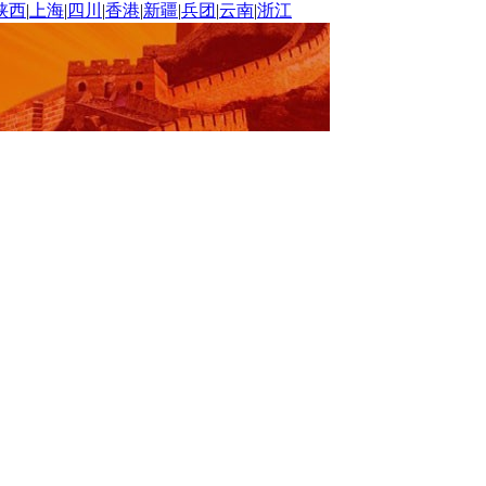
陕西
|
上海
|
四川
|
香港
|
新疆
|
兵团
|
云南
|
浙江