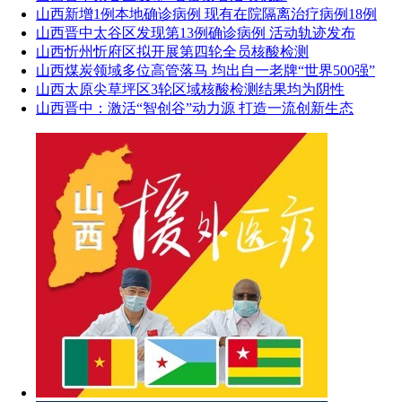
山西新增1例本地确诊病例 现有在院隔离治疗病例18例
山西晋中太谷区发现第13例确诊病例 活动轨迹发布
山西忻州忻府区拟开展第四轮全员核酸检测
山西煤炭领域多位高管落马 均出自一老牌“世界500强”
山西太原尖草坪区3轮区域核酸检测结果均为阴性
山西晋中：激活“智创谷”动力源 打造一流创新生态