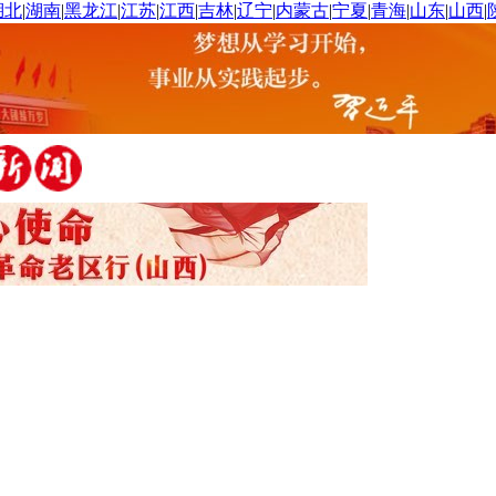
湖北
|
湖南
|
黑龙江
|
江苏
|
江西
|
吉林
|
辽宁
|
内蒙古
|
宁夏
|
青海
|
山东
|
山西
|