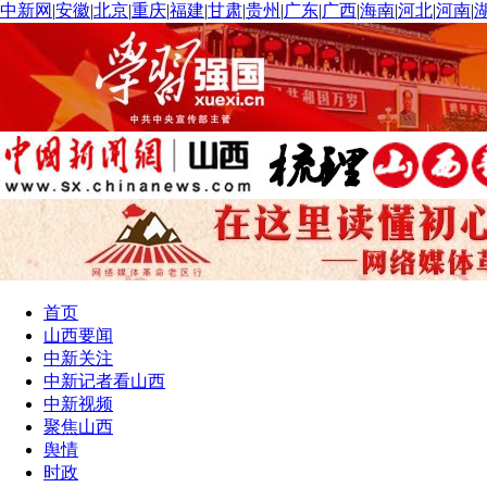
中新网
|
安徽
|
北京
|
重庆
|
福建
|
甘肃
|
贵州
|
广东
|
广西
|
海南
|
河北
|
河南
|
首页
山西要闻
中新关注
中新记者看山西
中新视频
聚焦山西
舆情
时政