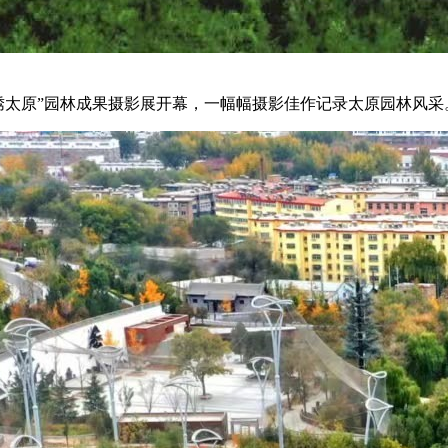
锦绣太原”园林成果摄影展开幕，一幅幅摄影佳作记录太原园林风采