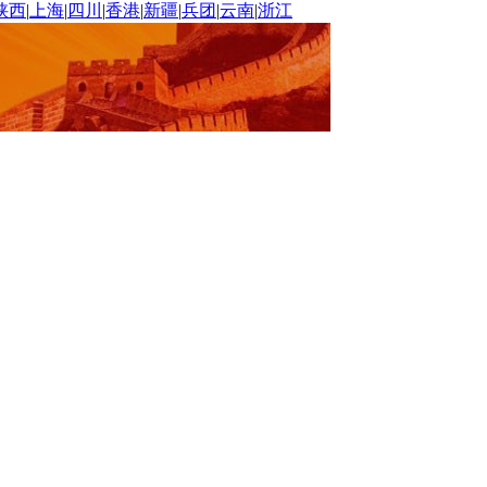
陕西
|
上海
|
四川
|
香港
|
新疆
|
兵团
|
云南
|
浙江