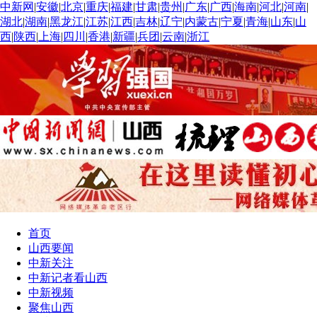
中新网
|
安徽
|
北京
|
重庆
|
福建
|
甘肃
|
贵州
|
广东
|
广西
|
海南
|
河北
|
河南
|
湖北
|
湖南
|
黑龙江
|
江苏
|
江西
|
吉林
|
辽宁
|
内蒙古
|
宁夏
|
青海
|
山东
|
山
西
|
陕西
|
上海
|
四川
|
香港
|
新疆
|
兵团
|
云南
|
浙江
首页
山西要闻
中新关注
中新记者看山西
中新视频
聚焦山西