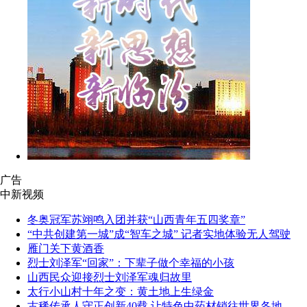
广告
中新视频
冬奥冠军苏翊鸣入团并获“山西青年五四奖章”
“中共创建第一城”成“智车之城” 记者实地体验无人驾驶
雁门关下黄酒香
烈士刘泽军“回家”：下辈子做个幸福的小孩
山西民众迎接烈士刘泽军魂归故里
太行小山村十年之变：黄土地上生绿金
古稀传承人守正创新40载 让特色中药材销往世界各地