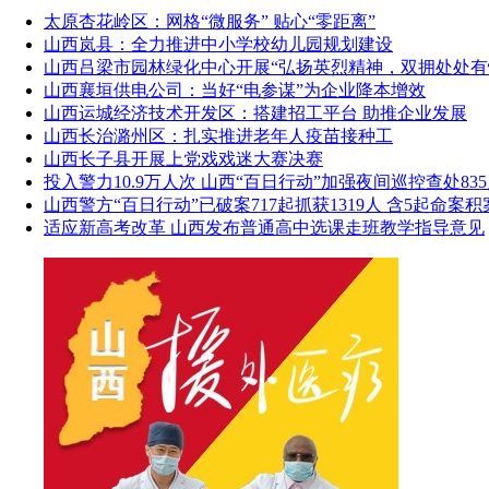
太原杏花岭区：网格“微服务” 贴心“零距离”
山西岚县：全力推进中小学校幼儿园规划建设
山西吕梁市园林绿化中心开展“弘扬英烈精神，双拥处处有
山西襄垣供电公司：当好“电参谋”为企业降本增效
山西运城经济技术开发区：搭建招工平台 助推企业发展
山西长治潞州区：扎实推进老年人疫苗接种工
山西长子县开展上党戏戏迷大赛决赛
投入警力10.9万人次 山西“百日行动”加强夜间巡控查处83
山西警方“百日行动”已破案717起抓获1319人 含5起命案积
适应新高考改革 山西发布普通高中选课走班教学指导意见