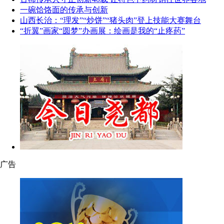
一碗饸饹面的传承与创新
山西长治：“理发”“炒饼”“猪头肉”登上技能大赛舞台
“折翼”画家“圆梦”办画展：绘画是我的“止疼药”
广告