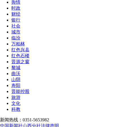
舆情
时政
财经
银行
社会
城市
临汾
万柏林
红色兴县
红色石楼
晋源之窗
黎城
曲沃
山阴
寿阳
晋能控股
旅游
文化
科教
新闻热线：0351-5653982
中国新闻社山西分社法律声明