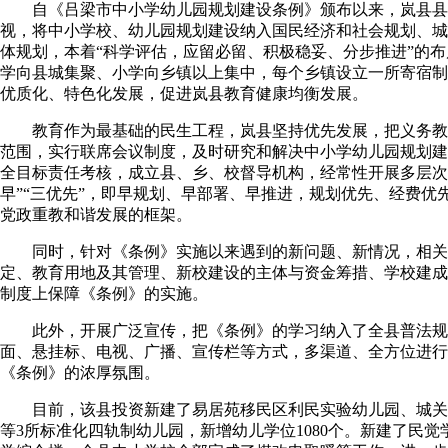
自《吕梁市中小学幼儿园规划建设条例》颁布以来，岚县县
视，将中小学校、幼儿园规划建设纳入国民经济和社会规划、城
体规划，本着“科学评估，应留必留、积极稳妥、分步推进”的
学向县城集聚、小学向乡镇以上集中，每个乡镇设立一所寄宿制
优质化、特色化发展，促进岚县教育健康均衡发展。
教育作为最基础的民生工程，岚县坚持优先发展，把义务教
范围，实行联席会议制度，及时研究和解决中小学幼儿园规划建
全目标责任考核，成立县、乡、校督导机构，经常性开展多层次
早”“三优先”，即早规划、早部署、早推进，规划优先、经费优
党政重教和谐发展的框架。
同时，针对《条例》实施以来遇到的新问题、新情况，相关
定、教育用地及其管理、新校建设的主体与资金筹措、学校建成
制度上保障《条例》的实施。
此外，开展广泛宣传，把《条例》的学习纳入了全县普法规
面、悬挂标、电视、广播、宣传栏等方式，多渠道、全方位进行
《条例》的浓厚氛围。
目前，该县投资新建了易居苑移民区利民实验幼儿园、城关
等3所标准化四轨制幼儿园，新增幼儿学位1080个。新建了民