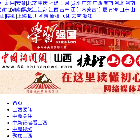
中新网
|
安徽
|
北京
|
重庆
|
福建
|
甘肃
|
贵州
|
广东
|
广西
|
海南
|
河北
|
河南
|
湖北
|
湖南
|
黑龙江
|
江苏
|
江西
|
吉林
|
辽宁
|
内蒙古
|
宁夏
|
青海
|
山东
|
山
西
|
陕西
|
上海
|
四川
|
香港
|
新疆
|
兵团
|
云南
|
浙江
首页
山西要闻
中新关注
中新记者看山西
中新视频
聚焦山西