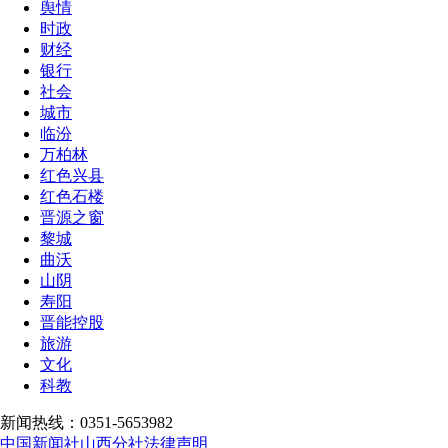
舆情
时政
财经
银行
社会
城市
临汾
万柏林
红色兴县
红色石楼
晋源之窗
黎城
曲沃
山阴
寿阳
晋能控股
旅游
文化
科教
新闻热线：0351-5653982
中国新闻社山西分社法律声明