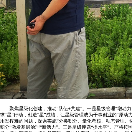
聚焦星级化创建，推动“队伍+共建”。一是星级管理“增动力”。
求“星”行动，创造“星”成绩，让星级管理成为干事创业的“原动
用发挥难的问题，探索实施“分类积分、量化考核、动态管理、奖
积分”激发基层治理“新活力”。三是星级评选“提水平”。严格