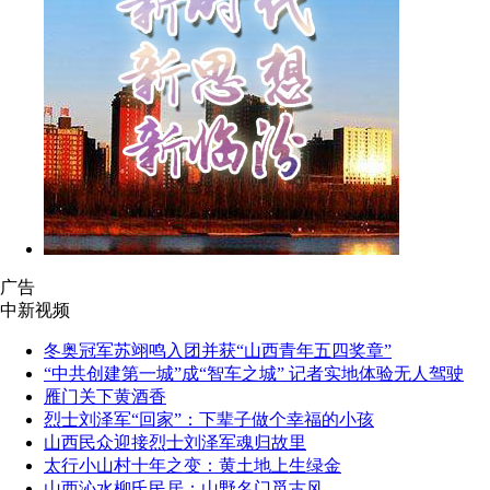
广告
中新视频
冬奥冠军苏翊鸣入团并获“山西青年五四奖章”
“中共创建第一城”成“智车之城” 记者实地体验无人驾驶
雁门关下黄酒香
烈士刘泽军“回家”：下辈子做个幸福的小孩
山西民众迎接烈士刘泽军魂归故里
太行小山村十年之变：黄土地上生绿金
山西沁水柳氏民居：山野名门觅古风