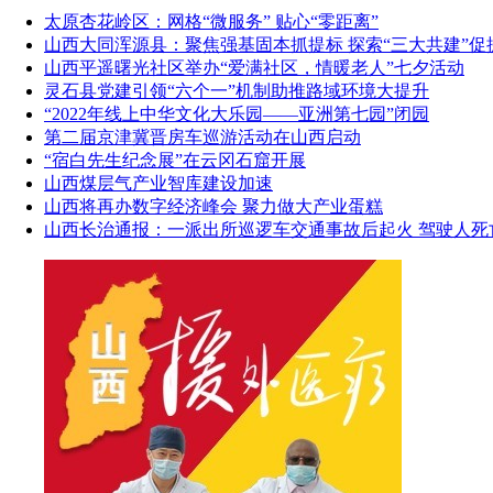
太原杏花岭区：网格“微服务” 贴心“零距离”
山西大同浑源县：聚焦强基固本抓提标 探索“三大共建”促
山西平遥曙光社区举办“爱满社区，情暖老人”七夕活动
灵石县党建引领“六个一”机制助推路域环境大提升
“2022年线上中华文化大乐园——亚洲第七园”闭园
第二届京津冀晋房车巡游活动在山西启动
“宿白先生纪念展”在云冈石窟开展
山西煤层气产业智库建设加速
山西将再办数字经济峰会 聚力做大产业蛋糕
山西长治通报：一派出所巡逻车交通事故后起火 驾驶人死