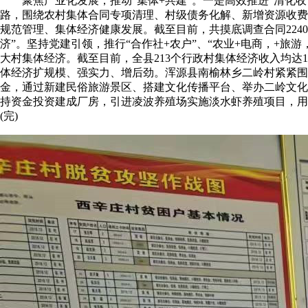
聚焦产业化发展，推动“集体+共建”。一是高效推进“清化收
路，围绕农村集体合同专项清理、村级债务化解、新增资源收费三
规范管理、集体经济健康发展。截至目前，共摸底调查合同2240份，清
济”。坚持党建引领，推行“合作社+农户”、“农业+电商，+
大村集体经济。截至目前，全县213个行政村集体经济收入均达1
体经济扩规模、强实力、增后劲。浑源县南榆林乡二岭村紧紧围
金，通过新建民俗旅游景区、搭建文化传播平台、举办二岭文化
持资金投资建成厂房，引进凌波养殖场实施淡水虾养殖项目，用于
(完)