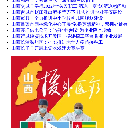
山西和顺县：共话鱼水情深 畅叙军民情谊
山西交城县举行2022年“关爱职工 清凉一夏”送清凉慰问动
山西晋城市赵庄派出所多管齐下 扎实推进企业平安建设
山西岚县：全力推进中小学校幼儿园规划建设
山西吕梁市园林绿化中心开展“弘扬英烈精神，双拥处处有
山西襄垣供电公司：当好“电参谋”为企业降本增效
山西运城经济技术开发区：搭建招工平台 助推企业发展
山西长治潞州区：扎实推进老年人疫苗接种工
山西长子县开展上党戏戏迷大赛决赛