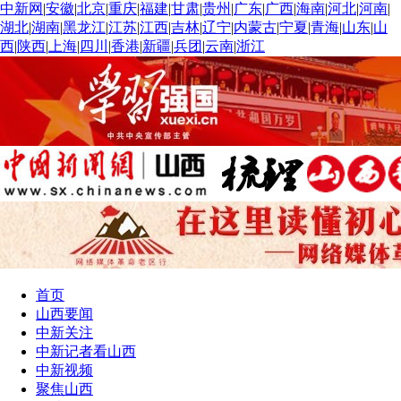
中新网
|
安徽
|
北京
|
重庆
|
福建
|
甘肃
|
贵州
|
广东
|
广西
|
海南
|
河北
|
河南
|
湖北
|
湖南
|
黑龙江
|
江苏
|
江西
|
吉林
|
辽宁
|
内蒙古
|
宁夏
|
青海
|
山东
|
山
西
|
陕西
|
上海
|
四川
|
香港
|
新疆
|
兵团
|
云南
|
浙江
首页
山西要闻
中新关注
中新记者看山西
中新视频
聚焦山西