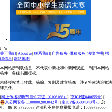
广告
关于我们
|
About us
|
联系我们
|
广告服务
|
供稿服务
|
法律声明
|
招
聘信息
|
网站地图
本网站所刊载信息，不代表中新社和中新网观点。 刊用本网站
稿件，务经书面授权。
未经授权禁止转载、摘编、复制及建立镜像，违者将依法追究法
律责任。
[
网上传播视听节目许可证（0106168）
] [
京ICP证040655号
] [
京公网安备 11000002003042号
] [
京ICP备05004340号-1
] 总
机：86-10-87826688 违法和不良信息举报电话：15699788000