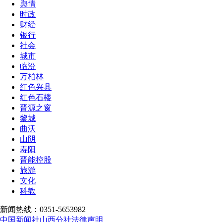
舆情
时政
财经
银行
社会
城市
临汾
万柏林
红色兴县
红色石楼
晋源之窗
黎城
曲沃
山阴
寿阳
晋能控股
旅游
文化
科教
新闻热线：0351-5653982
中国新闻社山西分社法律声明