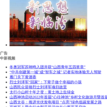
广告
中新视频
冬奥冠军苏翊鸣入团并获“山西青年五四奖章”
“中共创建第一城”成“智车之城” 记者实地体验无人驾驶
雁门关下黄酒香
烈士刘泽军“回家”：下辈子做个幸福的小孩
山西民众迎接烈士刘泽军魂归故里
太行小山村十年之变：黄土地上生绿金
山西神池启动2022年首届“心往神池”乡村文化旅游月暨首
山西太谷：推进光伏发电项目 “点亮”绿色低碳发展之路