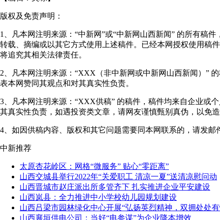
版权及免责声明：
1、凡本网注明来源：“中新网”或“中新网山西新闻” 的所有
转载、摘编或以其它方式使用上述稿件。已经本网授权使用稿件
将追究其相关法律责任。
2、凡本网注明来源：“XXX（非中新网或中新网山西新闻）”
表本网赞同其观点和对其真实性负责。
3、凡本网注明来源：“XXX供稿” 的稿件，稿件均来自企业
其真实性负责，如遇投资类文章，请网友谨慎甄别真伪，以免造
4、如因供稿内容、版权和其它问题需要同本网联系的，请发邮件至"shanxi
中新推荐
太原杏花岭区：网格“微服务” 贴心“零距离”
山西交城县举行2022年“关爱职工 清凉一夏”送清凉慰问动
山西晋城市赵庄派出所多管齐下 扎实推进企业平安建设
山西岚县：全力推进中小学校幼儿园规划建设
山西吕梁市园林绿化中心开展“弘扬英烈精神，双拥处处有
山西襄垣供电公司：当好“电参谋”为企业降本增效