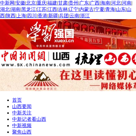
中新网
|
安徽
|
北京
|
重庆
|
福建
|
甘肃
|
贵州
|
广东
|
广西
|
海南
|
河北
|
河南
|
湖北
|
湖南
|
黑龙江
|
江苏
|
江西
|
吉林
|
辽宁
|
内蒙古
|
宁夏
|
青海
|
山东
|
山
西
|
陕西
|
上海
|
四川
|
香港
|
新疆
|
兵团
|
云南
|
浙江
首页
山西要闻
中新关注
中新记者看山西
中新视频
聚焦山西