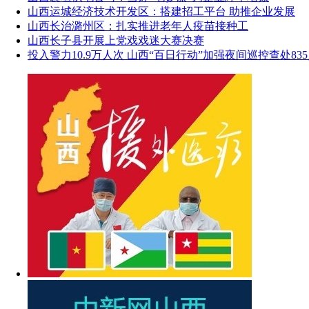
山西运城经济技术开发区：搭建招工平台 助推企业发展
山西长治潞州区：扎实推进老年人疫苗接种工
山西长子县开展上党戏戏迷大赛决赛
投入警力10.9万人次 山西“百日行动”加强夜间巡控查处83