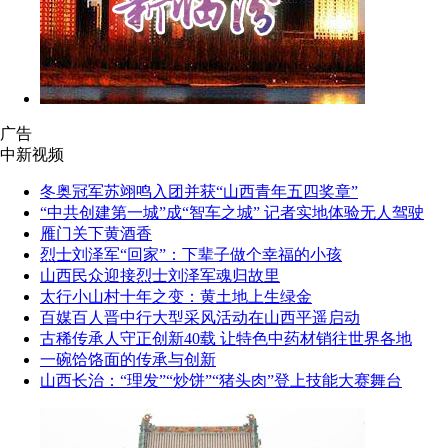
广告
中新视频
冬奥冠军苏翊鸣入团并获“山西青年五四奖章”
“中共创建第一城”成“智车之城” 记者实地体验无人驾驶
雁门关下黄酒香
烈士刘泽军“回家”：下辈子做个幸福的小孩
山西民众迎接烈士刘泽军魂归故里
太行小山村十年之变：黄土地上生绿金
百媒百人晋中行大型采风活动在山西平遥启动
古稀传承人守正创新40载 让特色中药材销往世界各地
一碗饸饹面的传承与创新
山西长治：“理发”“炒饼”“猪头肉”登上技能大赛舞台