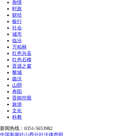
舆情
时政
财经
银行
社会
城市
临汾
万柏林
红色兴县
红色石楼
晋源之窗
黎城
曲沃
山阴
寿阳
晋能控股
旅游
文化
科教
新闻热线：0351-5653982
中国新闻社山西分社法律声明