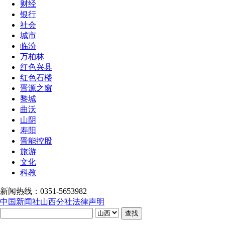
财经
银行
社会
城市
临汾
万柏林
红色兴县
红色石楼
晋源之窗
黎城
曲沃
山阴
寿阳
晋能控股
旅游
文化
科教
新闻热线：0351-5653982
中国新闻社山西分社法律声明