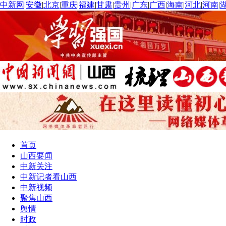
中新网
|
安徽
|
北京
|
重庆
|
福建
|
甘肃
|
贵州
|
广东
|
广西
|
海南
|
河北
|
河南
|
首页
山西要闻
中新关注
中新记者看山西
中新视频
聚焦山西
舆情
时政