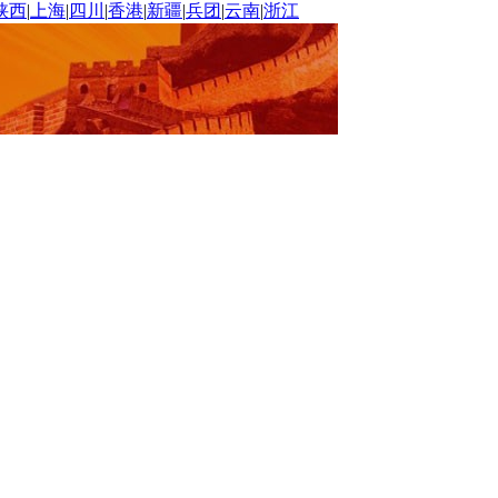
陕西
|
上海
|
四川
|
香港
|
新疆
|
兵团
|
云南
|
浙江