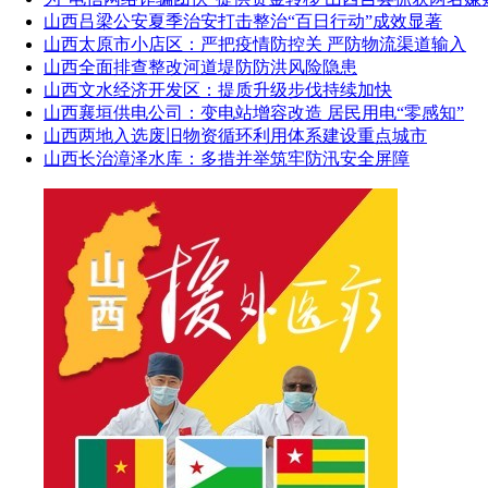
山西吕梁公安夏季治安打击整治“百日行动”成效显著
山西太原市小店区：严把疫情防控关 严防物流渠道输入
山西全面排查整改河道堤防防洪风险隐患
山西文水经济开发区：提质升级步伐持续加快
山西襄垣供电公司：变电站增容改造 居民用电“零感知”
山西两地入选废旧物资循环利用体系建设重点城市
山西长治漳泽水库：多措并举筑牢防汛安全屏障