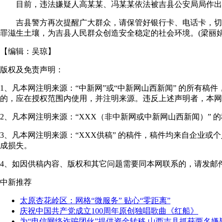
目前，违法嫌疑人高某某、冯某某依法被吉县公安局局作出拘
吉县警方再次提醒广大群众，请保管好银行卡、电话卡，切勿贪
罪滋生土壤，为吉县人民群众创造安全稳定的社会环境。(梁丽娟)
【编辑：
吴琼
】
版权及免责声明：
1、凡本网注明来源：“中新网”或“中新网山西新闻” 的所有
的，应在授权范围内使用，并注明来源。违反上述声明者，本网
2、凡本网注明来源：“XXX（非中新网或中新网山西新闻）”
3、凡本网注明来源：“XXX供稿” 的稿件，稿件均来自企业
成损失。
4、如因供稿内容、版权和其它问题需要同本网联系的，请发邮件至"shanxi
中新推荐
太原杏花岭区：网格“微服务” 贴心“零距离”
庆祝中国共产党成立100周年原创独唱歌曲《红船》
为“电信网络诈骗团伙”提供资金转移 山西吉县抓获两名嫌