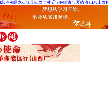
湖北
|
湖南
|
黑龙江
|
江苏
|
江西
|
吉林
|
辽宁
|
内蒙古
|
宁夏
|
青海
|
山东
|
山西
|