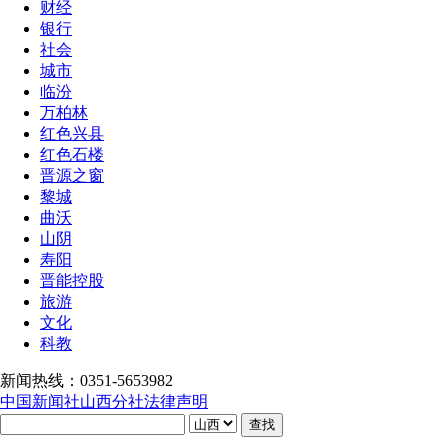
财经
银行
社会
城市
临汾
万柏林
红色兴县
红色石楼
晋源之窗
黎城
曲沃
山阴
寿阳
晋能控股
旅游
文化
科教
新闻热线：0351-5653982
中国新闻社山西分社法律声明