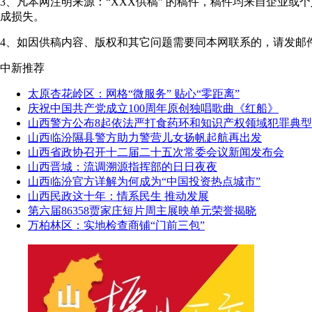
3、凡本网注明来源：“XXX供稿” 的稿件，稿件均来自企业
成损失。
4、如因供稿内容、版权和其它问题需要同本网联系的，请发邮件至"shanxi
中新推荐
太原杏花岭区：网格“微服务” 贴心“零距离”
庆祝中国共产党成立100周年原创独唱歌曲《红船》
山西警方公布8起依法严打食药环和知识产权领域犯罪典
山西临汾隰县警方助力警营儿女扬帆起航再出发
山西省政协召开十二届二十五次常委会议新闻发布会
山西晋城：流调溯源指挥部的日日夜夜
山西临汾官方详解为何成为“中国投资热点城市”
山西民政这十年：情系民生 推动发展
第六届86358贾家庄短片周主展映单元荣誉揭晓
万柏林区：实地检查商铺“门前三包”