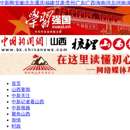
中新网
|
安徽
|
北京
|
重庆
|
福建
|
甘肃
|
贵州
|
广东
|
广西
|
海南
|
河北
|
河南
|
首页
山西要闻
中新关注
中新记者看山西
中新视频
聚焦山西
舆情
时政