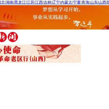
湖北
|
湖南
|
黑龙江
|
江苏
|
江西
|
吉林
|
辽宁
|
内蒙古
|
宁夏
|
青海
|
山东
|
山西
|