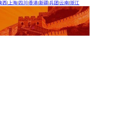
陕西
|
上海
|
四川
|
香港
|
新疆
|
兵团
|
云南
|
浙江