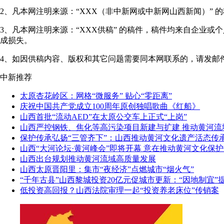
2、凡本网注明来源：“XXX（非中新网或中新网山西新闻）”
3、凡本网注明来源：“XXX供稿” 的稿件，稿件均来自企业
成损失。
4、如因供稿内容、版权和其它问题需要同本网联系的，请发邮件至"shanxi
中新推荐
太原杏花岭区：网格“微服务” 贴心“零距离”
庆祝中国共产党成立100周年原创独唱歌曲《红船》
山西首批“流动AED”在太原公交车上正式“上岗”
山西严控钢铁、焦化等高污染项目新建与扩建 推动黄河流
保护传承弘扬“三管齐下”：山西推动黄河文化遗产活态传
山西“大河论坛·黄河峰会”即将开幕 意在推动黄河文化保
山西出台规划推动黄河流域高质量发展
山西太原晋阳里：集市“夜经济”点燃城市“烟火气”
“千年古县”山西黎城投资20亿元促城市更新：“因地制宜”
低投资高回报？山西法院审理一起“投资养老床位”传销案