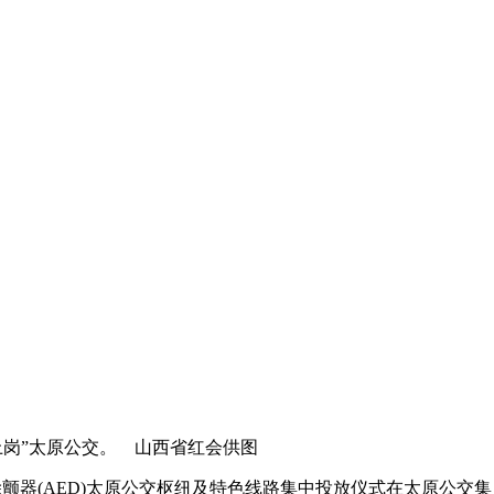
“上岗”太原公交。 山西省红会供图
除颤器(AED)太原公交枢纽及特色线路集中投放仪式在太原公交集