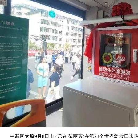
中新网太原9月8日电 (记者 范丽芳)在第23个世界急救日来