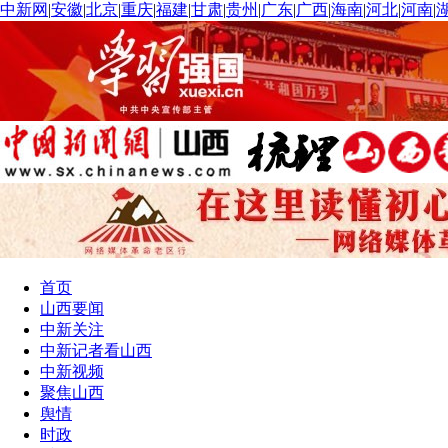
中新网
|
安徽
|
北京
|
重庆
|
福建
|
甘肃
|
贵州
|
广东
|
广西
|
海南
|
河北
|
河南
|
首页
山西要闻
中新关注
中新记者看山西
中新视频
聚焦山西
舆情
时政