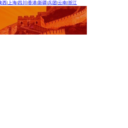
陕西
|
上海
|
四川
|
香港
|
新疆
|
兵团
|
云南
|
浙江