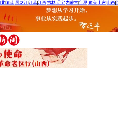
湖北
|
湖南
|
黑龙江
|
江苏
|
江西
|
吉林
|
辽宁
|
内蒙古
|
宁夏
|
青海
|
山东
|
山西
|