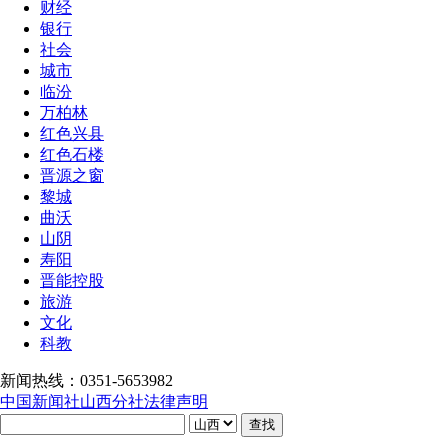
财经
银行
社会
城市
临汾
万柏林
红色兴县
红色石楼
晋源之窗
黎城
曲沃
山阴
寿阳
晋能控股
旅游
文化
科教
新闻热线：0351-5653982
中国新闻社山西分社法律声明