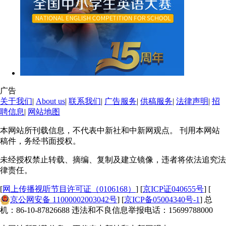
广告
关于我们
|
About us
|
联系我们
|
广告服务
|
供稿服务
|
法律声明
|
招
聘信息
|
网站地图
本网站所刊载信息，不代表中新社和中新网观点。 刊用本网站
稿件，务经书面授权。
未经授权禁止转载、摘编、复制及建立镜像，违者将依法追究法
律责任。
[
网上传播视听节目许可证（0106168）
] [
京ICP证040655号
] [
京公网安备 11000002003042号
] [
京ICP备05004340号-1
] 总
机：86-10-87826688 违法和不良信息举报电话：15699788000