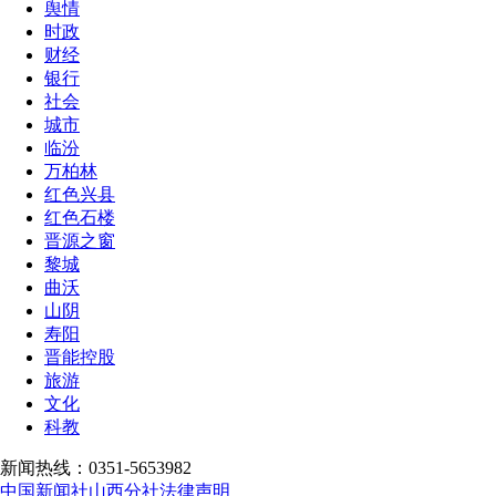
舆情
时政
财经
银行
社会
城市
临汾
万柏林
红色兴县
红色石楼
晋源之窗
黎城
曲沃
山阴
寿阳
晋能控股
旅游
文化
科教
新闻热线：0351-5653982
中国新闻社山西分社法律声明