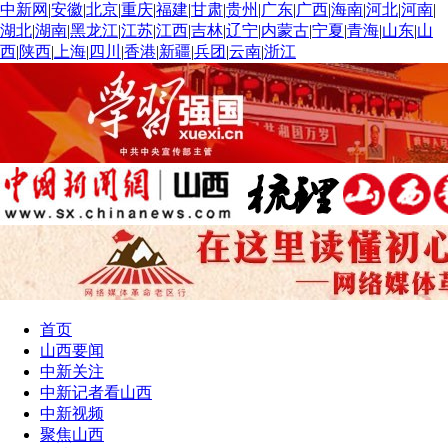
中新网
|
安徽
|
北京
|
重庆
|
福建
|
甘肃
|
贵州
|
广东
|
广西
|
海南
|
河北
|
河南
|
湖北
|
湖南
|
黑龙江
|
江苏
|
江西
|
吉林
|
辽宁
|
内蒙古
|
宁夏
|
青海
|
山东
|
山
西
|
陕西
|
上海
|
四川
|
香港
|
新疆
|
兵团
|
云南
|
浙江
首页
山西要闻
中新关注
中新记者看山西
中新视频
聚焦山西