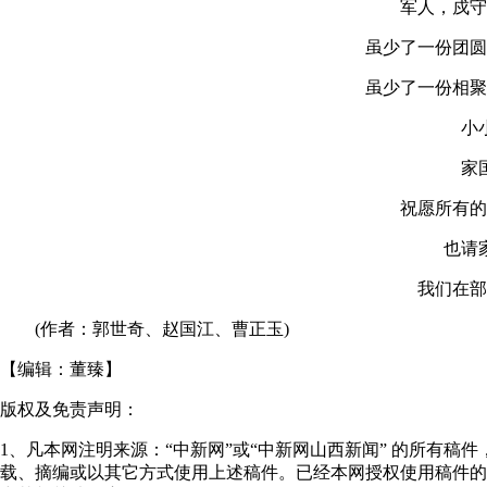
军人，戍守
虽少了一份团圆
虽少了一份相聚
小
家
祝愿所有的
也请
我们在部
(作者：郭世奇、赵国江、曹正玉)
【编辑：
董臻
】
版权及免责声明：
1、凡本网注明来源：“中新网”或“中新网山西新闻” 的所有
载、摘编或以其它方式使用上述稿件。已经本网授权使用稿件的