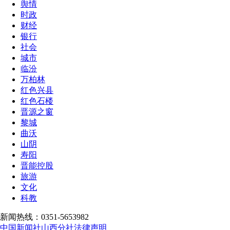
舆情
时政
财经
银行
社会
城市
临汾
万柏林
红色兴县
红色石楼
晋源之窗
黎城
曲沃
山阴
寿阳
晋能控股
旅游
文化
科教
新闻热线：0351-5653982
中国新闻社山西分社法律声明