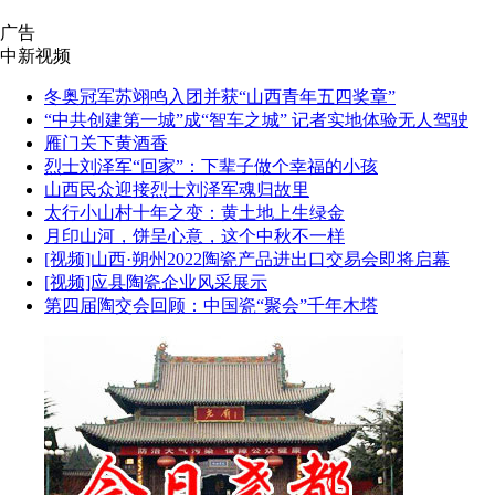
广告
中新视频
冬奥冠军苏翊鸣入团并获“山西青年五四奖章”
“中共创建第一城”成“智车之城” 记者实地体验无人驾驶
雁门关下黄酒香
烈士刘泽军“回家”：下辈子做个幸福的小孩
山西民众迎接烈士刘泽军魂归故里
太行小山村十年之变：黄土地上生绿金
月印山河，饼呈心意，这个中秋不一样
[视频]山西·朔州2022陶瓷产品进出口交易会即将启幕
[视频]应县陶瓷企业风采展示
第四届陶交会回顾：中国瓷“聚会”千年木塔