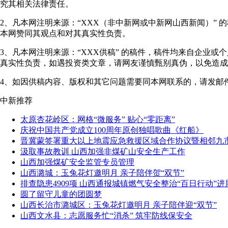
究其相关法律责任。
2、凡本网注明来源：“XXX（非中新网或中新网山西新闻）”
本网赞同其观点和对其真实性负责。
3、凡本网注明来源：“XXX供稿” 的稿件，稿件均来自企业
真实性负责，如遇投资类文章，请网友谨慎甄别真伪，以免造成
4、如因供稿内容、版权和其它问题需要同本网联系的，请发邮件至"shanxi
中新推荐
太原杏花岭区：网格“微服务” 贴心“零距离”
庆祝中国共产党成立100周年原创独唱歌曲《红船》
晋冀蒙签署重大以上地震应急救援区域合作协议暨相邻九
汲取事故教训 山西加强非煤矿山安全生产工作
山西加强煤矿安全监管专员管理
山西潞城：玉兔花灯邀明月 亲子陪伴贺“双节”
排查隐患4909项 山西通报城镇燃气安全整治“百日行动”进
圆了留守儿童的团圆梦
山西长治市潞城区：玉兔花灯邀明月 亲子陪伴迎“双节”
山西文水县：志愿服务忙“消杀” 筑牢防线保安全