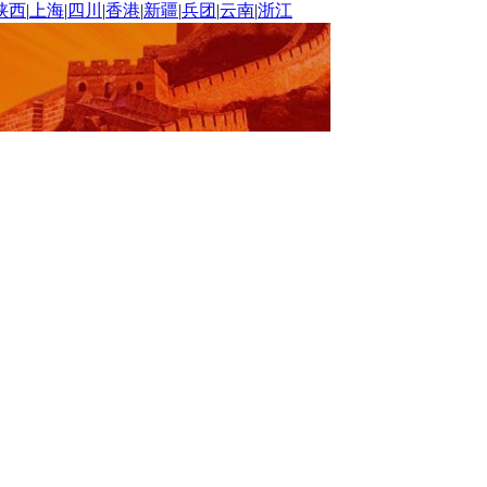
陕西
|
上海
|
四川
|
香港
|
新疆
|
兵团
|
云南
|
浙江