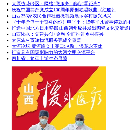
太原杏花岭区：网格“微服务” 贴心“零距离”
庆祝中国共产党成立100周年原创独唱歌曲《红船》
山西253家农民合作社借微视频展示乡村振兴风采
（十年@每一个奋斗的你）申平平：15年平凡警事铸就的
打造中国北方日用瓷都 山西朔州应县发出陶瓷文化交流邀
山西沁水：党建共创+金融 全面推进乡村振兴
太原农村寄递物流服务完成全覆盖
大河论坛·黄河峰会丨壶口5A路，浪花永不休
打造具有国际影响力的大河文明交流平台
四川省：筑牢上游生态屏障