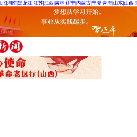
湖北
|
湖南
|
黑龙江
|
江苏
|
江西
|
吉林
|
辽宁
|
内蒙古
|
宁夏
|
青海
|
山东
|
山西
|