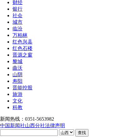
财经
银行
社会
城市
临汾
万柏林
红色兴县
红色石楼
晋源之窗
黎城
曲沃
山阴
寿阳
晋能控股
旅游
文化
科教
新闻热线：0351-5653982
中国新闻社山西分社法律声明