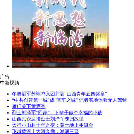
广告
中新视频
冬奥冠军苏翊鸣入团并获“山西青年五四奖章”
“中共创建第一城”成“智车之城” 记者实地体验无人驾驶
雁门关下黄酒香
烈士刘泽军“回家”：下辈子做个幸福的小孩
山西民众迎接烈士刘泽军魂归故里
太行小山村十年之变：黄土地上生绿金
飞越黄河丨大河奔腾，潮涌三晋