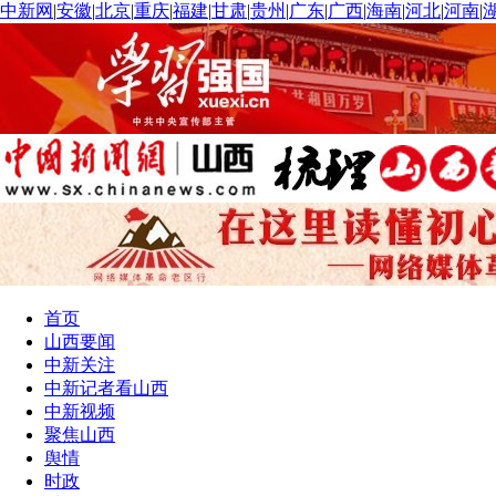
中新网
|
安徽
|
北京
|
重庆
|
福建
|
甘肃
|
贵州
|
广东
|
广西
|
海南
|
河北
|
河南
|
首页
山西要闻
中新关注
中新记者看山西
中新视频
聚焦山西
舆情
时政