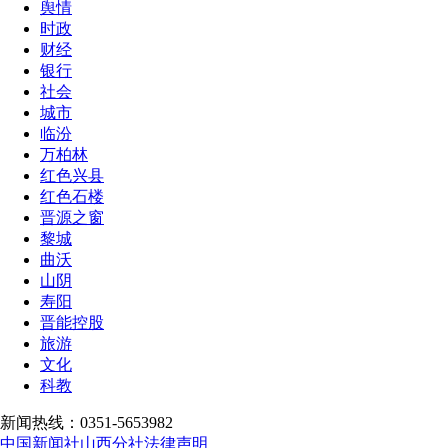
舆情
时政
财经
银行
社会
城市
临汾
万柏林
红色兴县
红色石楼
晋源之窗
黎城
曲沃
山阴
寿阳
晋能控股
旅游
文化
科教
新闻热线：0351-5653982
中国新闻社山西分社法律声明