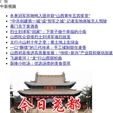
广告
中新视频
冬奥冠军苏翊鸣入团并获“山西青年五四奖章”
“中共创建第一城”成“智车之城” 记者实地体验无人驾驶
雁门关下黄酒香
烈士刘泽军“回家”：下辈子做个幸福的小孩
山西民众迎接烈士刘泽军魂归故里
太行小山村十年之变：黄土地上生绿金
一口“酥馍”的三代传承：手工揉制留住麦香
山西祁县推进高质量发展：“传统+新兴”产业双轮驱动加速
飞越黄河丨“龙”行山西留蛇曲
新绛小吃汤：优选汤类的美食荟萃