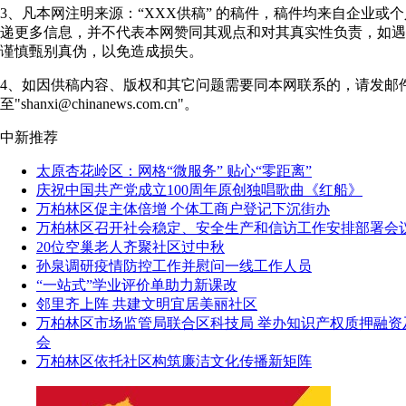
3、凡本网注明来源：“XXX供稿” 的稿件，稿件均来自企业或
递更多信息，并不代表本网赞同其观点和对其真实性负责，如遇
谨慎甄别真伪，以免造成损失。
4、如因供稿内容、版权和其它问题需要同本网联系的，请发邮
至"shanxi@chinanews.com.cn"。
中新推荐
太原杏花岭区：网格“微服务” 贴心“零距离”
庆祝中国共产党成立100周年原创独唱歌曲《红船》
万柏林区促主体倍增 个体工商户登记下沉街办
万柏林区召开社会稳定、安全生产和信访工作安排部署会
20位空巢老人齐聚社区过中秋
孙泉调研疫情防控工作并慰问一线工作人员
“一站式”学业评价单助力新课改
邻里齐上阵 共建文明宜居美丽社区
万柏林区市场监管局联合区科技局 举办知识产权质押融资
会
万柏林区依托社区构筑廉洁文化传播新矩阵