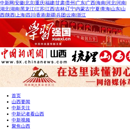
中新网
|
安徽
|
北京
|
重庆
|
福建
|
甘肃
|
贵州
|
广东
|
广西
|
海南
|
河北
|
河南
|
湖北
|
湖南
|
黑龙江
|
江苏
|
江西
|
吉林
|
辽宁
|
内蒙古
|
宁夏
|
青海
|
山东
|
山
西
|
陕西
|
上海
|
四川
|
香港
|
新疆
|
兵团
|
云南
|
浙江
首页
山西要闻
中新关注
中新记者看山西
中新视频
聚焦山西