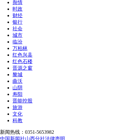
舆情
时政
财经
银行
社会
城市
临汾
万柏林
红色兴县
红色石楼
晋源之窗
黎城
曲沃
山阴
寿阳
晋能控股
旅游
文化
科教
新闻热线：0351-5653982
中国新闻社山西分社法律声明