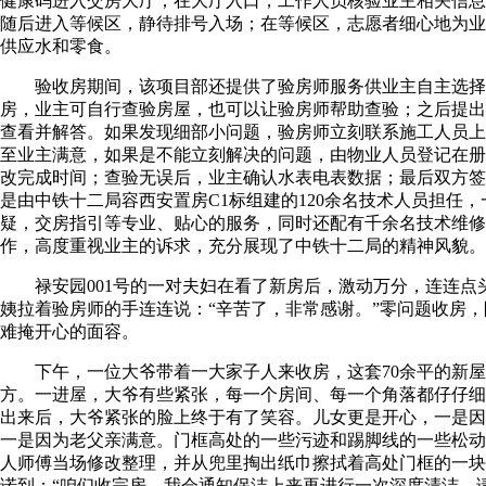
健康码进入交房大厅；在大厅入口，工作人员核验业主相关信息
随后进入等候区，静待排号入场；在等候区，志愿者细心地为业
供应水和零食。
验收房期间，该项目部还提供了验房师服务供业主自主选择
房，业主可自行查验房屋，也可以让验房师帮助查验；之后提出
查看并解答。如果发现细部小问题，验房师立刻联系施工人员上
至业主满意，如果是不能立刻解决的问题，由物业人员登记在册
改完成时间；查验无误后，业主确认水表电表数据；最后双方签
是由中铁十二局容西安置房C1标组建的120余名技术人员担任
疑，交房指引等专业、贴心的服务，同时还配有千余名技术维修
作，高度重视业主的诉求，充分展现了中铁十二局的精神风貌。
禄安园001号的一对夫妇在看了新房后，激动万分，连连点
姨拉着验房师的手连连说：“辛苦了，非常感谢。”零问题收房
难掩开心的面容。
下午，一位大爷带着一大家子人来收房，这套70余平的新屋
方。一进屋，大爷有些紧张，每一个房间、每一个角落都仔仔细
出来后，大爷紧张的脸上终于有了笑容。儿女更是开心，一是因
一是因为老父亲满意。门框高处的一些污迹和踢脚线的一些松动
人师傅当场修改整理，并从兜里掏出纸巾擦拭着高处门框的一块
诺到：“咱们收完房，我会通知保洁上来再进行一次深度清洁，