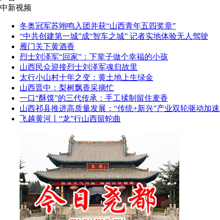
中新视频
冬奥冠军苏翊鸣入团并获“山西青年五四奖章”
“中共创建第一城”成“智车之城” 记者实地体验无人驾驶
雁门关下黄酒香
烈士刘泽军“回家”：下辈子做个幸福的小孩
山西民众迎接烈士刘泽军魂归故里
太行小山村十年之变：黄土地上生绿金
山西晋中：梨树飘香采摘忙
一口“酥馍”的三代传承：手工揉制留住麦香
山西祁县推进高质量发展：“传统+新兴”产业双轮驱动加速
飞越黄河丨“龙”行山西留蛇曲