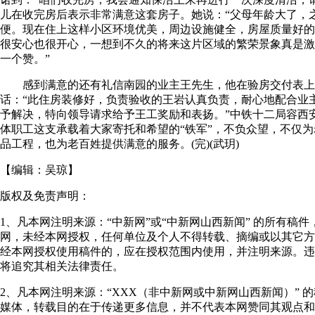
儿在收完房后表示非常满意这套房子。她说：“父母年龄大了，
便。现在住上这样小区环境优美，周边设施健全，房屋质量好的
很安心也很开心，一想到不久的将来这片区域的繁荣景象真是激
一个赞。”
感到满意的还有礼信南园的业主王先生，他在验房交付表上
话：“此住房装修好，负责验收的王岩认真负责，耐心地配合业
予解决，特向领导请求给予王工奖励和表扬。”中铁十二局容西安
体职工这支承载着大家寄托和希望的“铁军”，不负众望，不仅
品工程，也为老百姓提供满意的服务。(完)(武玥)
【编辑：
吴琼
】
版权及免责声明：
1、凡本网注明来源：“中新网”或“中新网山西新闻” 的所有稿
网，未经本网授权，任何单位及个人不得转载、摘编或以其它方
经本网授权使用稿件的，应在授权范围内使用，并注明来源。违
将追究其相关法律责任。
2、凡本网注明来源：“XXX（非中新网或中新网山西新闻）” 
媒体，转载目的在于传递更多信息，并不代表本网赞同其观点和