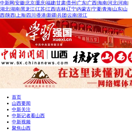
中新网
|
安徽
|
北京
|
重庆
|
福建
|
甘肃
|
贵州
|
广东
|
广西
|
海南
|
河北
|
河南
|
湖北
|
湖南
|
黑龙江
|
江苏
|
江西
|
吉林
|
辽宁
|
内蒙古
|
宁夏
|
青海
|
山东
|
山
西
|
陕西
|
上海
|
四川
|
香港
|
新疆
|
兵团
|
云南
|
浙江
首页
山西要闻
中新关注
中新记者看山西
中新视频
聚焦山西