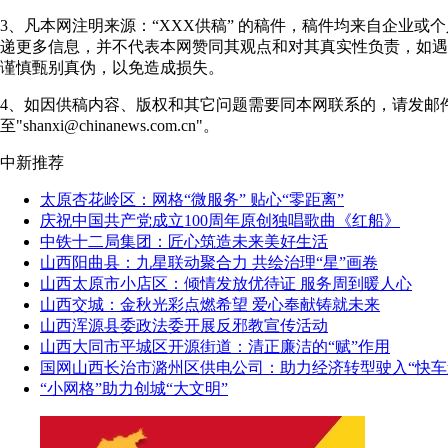
3、凡本网注明来源：“XXX供稿” 的稿件，稿件均来自企业或
递更多信息，并不代表本网赞同其观点和对其真实性负责，如遇
谨慎甄别真伪，以免造成损失。
4、如因供稿内容、版权和其它问题需要同本网联系的，请发邮
至"shanxi@chinanews.com.cn"。
中新推荐
太原杏花岭区：网格“微服务” 贴心“零距离”
庆祝中国共产党成立100周年原创独唱歌曲《红船》
中铁十二局集团：匠心筑造未来美好生活
山西阳曲县：九星联动聚合力 共绘治理“星”画卷
山西太原市小店区：倾情发放优待证 服务周到暖人心
山西交城：金秋光彩点燃希望 爱心奉献铸就未来
山西浑源县委政法委开展反邪教宣传活动
山西大同市平城区开源街道：清正廉洁的“赋”作用
国网山西长治市潞州区供电公司：助力经济转型驶入“快车
“小网格”助力创城“大文明”