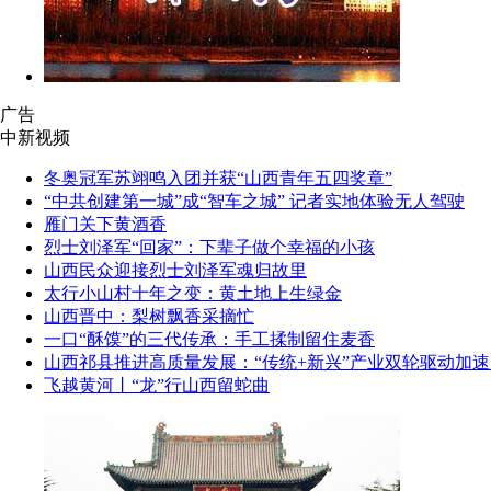
广告
中新视频
冬奥冠军苏翊鸣入团并获“山西青年五四奖章”
“中共创建第一城”成“智车之城” 记者实地体验无人驾驶
雁门关下黄酒香
烈士刘泽军“回家”：下辈子做个幸福的小孩
山西民众迎接烈士刘泽军魂归故里
太行小山村十年之变：黄土地上生绿金
山西晋中：梨树飘香采摘忙
一口“酥馍”的三代传承：手工揉制留住麦香
山西祁县推进高质量发展：“传统+新兴”产业双轮驱动加速
飞越黄河丨“龙”行山西留蛇曲