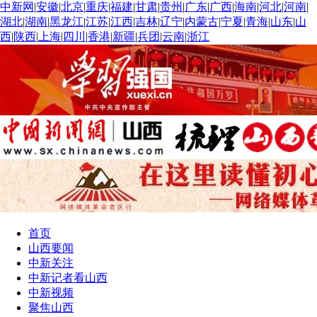
中新网
|
安徽
|
北京
|
重庆
|
福建
|
甘肃
|
贵州
|
广东
|
广西
|
海南
|
河北
|
河南
|
湖北
|
湖南
|
黑龙江
|
江苏
|
江西
|
吉林
|
辽宁
|
内蒙古
|
宁夏
|
青海
|
山东
|
山
西
|
陕西
|
上海
|
四川
|
香港
|
新疆
|
兵团
|
云南
|
浙江
首页
山西要闻
中新关注
中新记者看山西
中新视频
聚焦山西