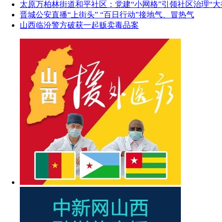
太原万柏林街道和平社区：党建“小网格”引领社区治理“大
晋城公安直播“上街头” “百日行动”接地气、冒热气
山西临汾警方破获一起贩卖毒品案