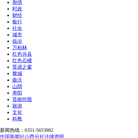
舆情
时政
财经
银行
社会
城市
临汾
万柏林
红色兴县
红色石楼
晋源之窗
黎城
曲沃
山阴
寿阳
晋能控股
旅游
文化
科教
新闻热线：0351-5653982
中国新闻社山西分社法律声明