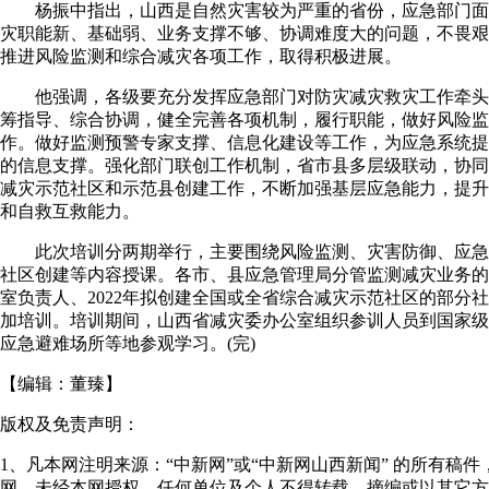
杨振中指出，山西是自然灾害较为严重的省份，应急部门面
灾职能新、基础弱、业务支撑不够、协调难度大的问题，不畏艰
推进风险监测和综合减灾各项工作，取得积极进展。
他强调，各级要充分发挥应急部门对防灾减灾救灾工作牵头
筹指导、综合协调，健全完善各项机制，履行职能，做好风险监
作。做好监测预警专家支撑、信息化建设等工作，为应急系统提
的信息支撑。强化部门联创工作机制，省市县多层级联动，协同
减灾示范社区和示范县创建工作，不断加强基层应急能力，提升
和自救互救能力。
此次培训分两期举行，主要围绕风险监测、灾害防御、应急
社区创建等内容授课。各市、县应急管理局分管监测减灾业务的
室负责人、2022年拟创建全国或全省综合减灾示范社区的部分社
加培训。培训期间，山西省减灾委办公室组织参训人员到国家级
应急避难场所等地参观学习。(完)
【编辑：
董臻
】
版权及免责声明：
1、凡本网注明来源：“中新网”或“中新网山西新闻” 的所有稿
网，未经本网授权，任何单位及个人不得转载、摘编或以其它方