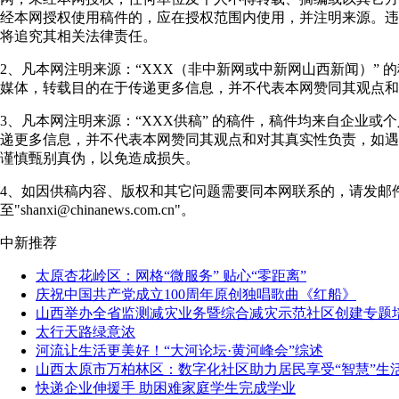
经本网授权使用稿件的，应在授权范围内使用，并注明来源。违
将追究其相关法律责任。
2、凡本网注明来源：“XXX（非中新网或中新网山西新闻）” 
媒体，转载目的在于传递更多信息，并不代表本网赞同其观点和
3、凡本网注明来源：“XXX供稿” 的稿件，稿件均来自企业或
递更多信息，并不代表本网赞同其观点和对其真实性负责，如遇
谨慎甄别真伪，以免造成损失。
4、如因供稿内容、版权和其它问题需要同本网联系的，请发邮
至"shanxi@chinanews.com.cn"。
中新推荐
太原杏花岭区：网格“微服务” 贴心“零距离”
庆祝中国共产党成立100周年原创独唱歌曲《红船》
山西举办全省监测减灾业务暨综合减灾示范社区创建专题
太行天路绿意浓
河流让生活更美好！“大河论坛·黄河峰会”综述
山西太原市万柏林区：数字化社区助力居民享受“智慧”生
快递企业伸援手 助困难家庭学生完成学业