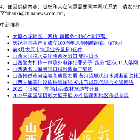
4、如因供稿内容、版权和其它问题需要同本网联系的，请发邮
至"shanxi@chinanews.com.cn"。
中新推荐
太原杏花岭区：网格“微服务” 贴心“零距离”
庆祝中国共产党成立100周年原创独唱歌曲《红船》
前8月太原市快递业务量超1亿件
山西大同脱水黄洋葱首次出口 销往日本
山西警方打掉一帮境外电诈犯罪分子“跑分”团伙 11人落网
山西两名志愿者同日捐献造血干细胞
山西推进黄河流域高质量发展 黄河流域优良水质断面占比
山西交通基础设施持续加强 初步形成现代综合交通网络
2022（阳城）·首届山西森林旅游节开幕
2022平遥国际摄影大展开展 28个国家和地区作品参展