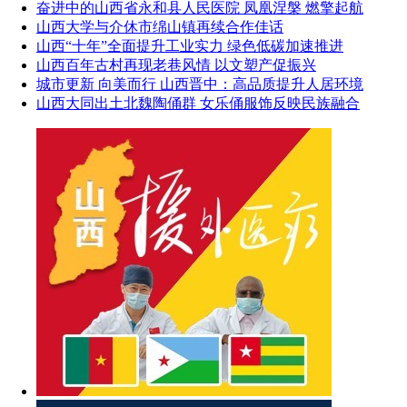
奋进中的山西省永和县人民医院 凤凰涅槃 燃擎起航
山西大学与介休市绵山镇再续合作佳话
山西“十年”全面提升工业实力 绿色低碳加速推进
山西百年古村再现老巷风情 以文塑产促振兴
城市更新 向美而行 山西晋中：高品质提升人居环境
山西大同出土北魏陶俑群 女乐俑服饰反映民族融合