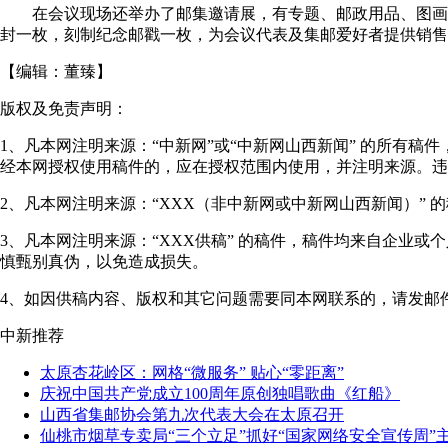
在会议现场还举办了邮集邀请展，有专题、邮政用品、图画明信
封一枚，刻制纪念邮戳一枚，为会议代表及集邮爱好者提供销售和
【编辑：
董臻
】
版权及免责声明：
1、凡本网注明来源：“中新网”或“中新网山西新闻” 的所有
经本网授权使用稿件的，应在授权范围内使用，并注明来源。违
2、凡本网注明来源：“XXX（非中新网或中新网山西新闻）”
3、凡本网注明来源：“XXX供稿” 的稿件，稿件均来自企业
慎甄别真伪，以免造成损失。
4、如因供稿内容、版权和其它问题需要同本网联系的，请发邮件至"shanxi
中新推荐
太原杏花岭区：网格“微服务” 贴心“零距离”
庆祝中国共产党成立100周年原创独唱歌曲《红船》
山西省集邮协会第九次代表大会在太原召开
仙桃市烟草专卖局“三个立足”抓好“国家网络安全宣传周”