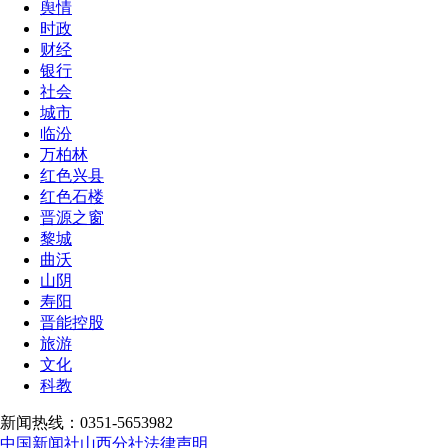
舆情
时政
财经
银行
社会
城市
临汾
万柏林
红色兴县
红色石楼
晋源之窗
黎城
曲沃
山阴
寿阳
晋能控股
旅游
文化
科教
新闻热线：0351-5653982
中国新闻社山西分社法律声明