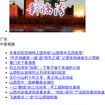
广告
中新视频
冬奥冠军苏翊鸣入团并获“山西青年五四奖章”
“中共创建第一城”成“智车之城” 记者实地体验无人驾驶
雁门关下黄酒香
烈士刘泽军“回家”：下辈子做个幸福的小孩
山西民众迎接烈士刘泽军魂归故里
太行小山村十年之变：黄土地上生绿金
山西晋中：梨树飘香采摘忙
一口“酥馍”的三代传承：手工揉制留住麦香
山西祁县推进高质量发展：“传统+新兴”产业双轮驱动加速
飞越黄河丨“龙”行山西留蛇曲