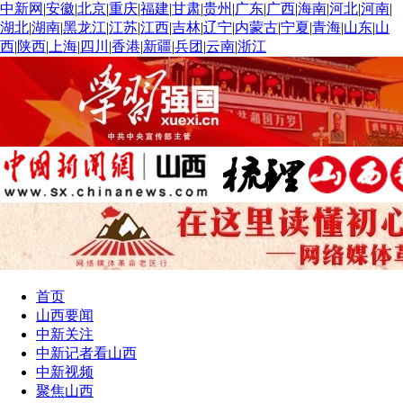
中新网
|
安徽
|
北京
|
重庆
|
福建
|
甘肃
|
贵州
|
广东
|
广西
|
海南
|
河北
|
河南
|
湖北
|
湖南
|
黑龙江
|
江苏
|
江西
|
吉林
|
辽宁
|
内蒙古
|
宁夏
|
青海
|
山东
|
山
西
|
陕西
|
上海
|
四川
|
香港
|
新疆
|
兵团
|
云南
|
浙江
首页
山西要闻
中新关注
中新记者看山西
中新视频
聚焦山西