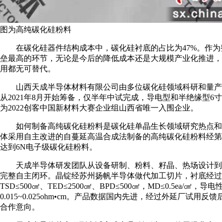
图为高纯碳化硅粉料
在碳化硅器件结构成本中，碳化硅衬底的占比为47%。作为
垒最高的环节，无论是今后的降低成本还是大规模产业化推进，
用都无可替代。
山西天成半导体材料有限公司由多位碳化硅领域科研和量产
从2021年8月开始筹备，仅半年中试完成，导电型和半绝缘型6
为2022创客中国新材料大赛企业组山西省唯一入围企业。
如何制备高纯碳化硅粉料是碳化硅单晶生长领域研究热点和
体采用自主改进的自蔓延高温合成法制备的高纯碳化硅粉料经第
达到6N电子级碳化硅粉料。
天成半导体研发团队从设备研制、粉料、籽晶、热场设计到
完整自主闭环。晶锭经苏州扬帆半导体做代加工切片，衬底经过
TSD≤500㎠、TED≤2500㎠、BPD≤500㎠，MD≤0.5ea/㎠，导电
0.015~0.025ohm•cm。产品数据国内先进，经过外延厂试用
合作意向。