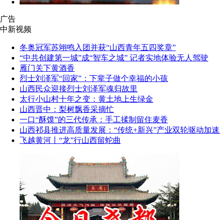
广告
中新视频
冬奥冠军苏翊鸣入团并获“山西青年五四奖章”
“中共创建第一城”成“智车之城” 记者实地体验无人驾驶
雁门关下黄酒香
烈士刘泽军“回家”：下辈子做个幸福的小孩
山西民众迎接烈士刘泽军魂归故里
太行小山村十年之变：黄土地上生绿金
山西晋中：梨树飘香采摘忙
一口“酥馍”的三代传承：手工揉制留住麦香
山西祁县推进高质量发展：“传统+新兴”产业双轮驱动加速
飞越黄河丨“龙”行山西留蛇曲