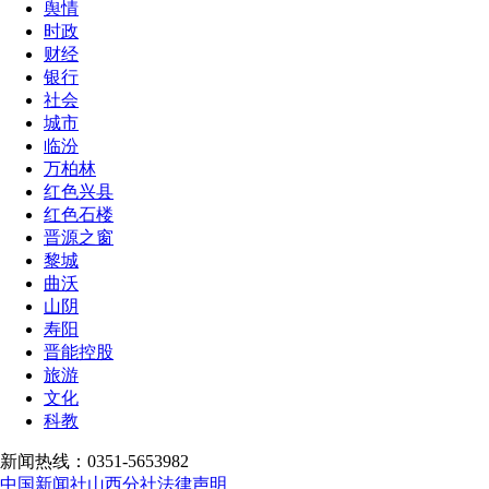
舆情
时政
财经
银行
社会
城市
临汾
万柏林
红色兴县
红色石楼
晋源之窗
黎城
曲沃
山阴
寿阳
晋能控股
旅游
文化
科教
新闻热线：0351-5653982
中国新闻社山西分社法律声明