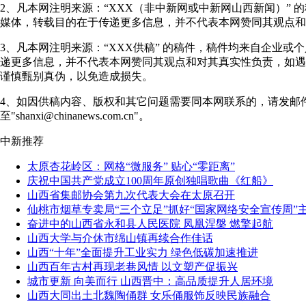
2、凡本网注明来源：“XXX（非中新网或中新网山西新闻）” 
媒体，转载目的在于传递更多信息，并不代表本网赞同其观点和
3、凡本网注明来源：“XXX供稿” 的稿件，稿件均来自企业或
递更多信息，并不代表本网赞同其观点和对其真实性负责，如遇
谨慎甄别真伪，以免造成损失。
4、如因供稿内容、版权和其它问题需要同本网联系的，请发邮
至"shanxi@chinanews.com.cn"。
中新推荐
太原杏花岭区：网格“微服务” 贴心“零距离”
庆祝中国共产党成立100周年原创独唱歌曲《红船》
山西省集邮协会第九次代表大会在太原召开
仙桃市烟草专卖局“三个立足”抓好“国家网络安全宣传周”
奋进中的山西省永和县人民医院 凤凰涅槃 燃擎起航
山西大学与介休市绵山镇再续合作佳话
山西“十年”全面提升工业实力 绿色低碳加速推进
山西百年古村再现老巷风情 以文塑产促振兴
城市更新 向美而行 山西晋中：高品质提升人居环境
山西大同出土北魏陶俑群 女乐俑服饰反映民族融合