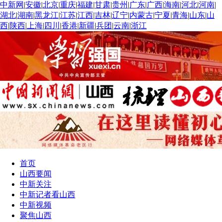
中新网
|
安徽
|
北京
|
重庆
|
福建
|
甘肃
|
贵州
|
广东
|
广西
|
海南
|
河北
|
河南
|
湖北
|
湖南
|
黑龙江
|
江苏
|
江西
|
吉林
|
辽宁
|
内蒙古
|
宁夏
|
青海
|
山东
|
山
西
|
陕西
|
上海
|
四川
|
香港
|
新疆
|
兵团
|
云南
|
浙江
首页
山西要闻
中新关注
中新记者看山西
中新视频
聚焦山西