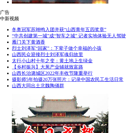
广告
中新视频
冬奥冠军苏翊鸣入团并获“山西青年五四奖章”
“中共创建第一城”成“智车之城” 记者实地体验无人驾驶
雁门关下黄酒香
烈士刘泽军“回家”：下辈子做个幸福的小孩
山西民众迎接烈士刘泽军魂归故里
太行小山村十年之变：黄土地上生绿金
【乡村振兴】大葱产业铺就致富路
山西长治潞城区2022年丰收节隆重举行
摄影师5年拍摄20万张照片：记录中国农民工生活日常
山西大同出土北魏陶俑群