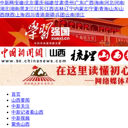
中新网
|
安徽
|
北京
|
重庆
|
福建
|
甘肃
|
贵州
|
广东
|
广西
|
海南
|
河北
|
河南
|
湖北
|
湖南
|
黑龙江
|
江苏
|
江西
|
吉林
|
辽宁
|
内蒙古
|
宁夏
|
青海
|
山东
|
山
西
|
陕西
|
上海
|
四川
|
香港
|
新疆
|
兵团
|
云南
|
浙江
首页
山西要闻
中新关注
中新记者看山西
中新视频
聚焦山西