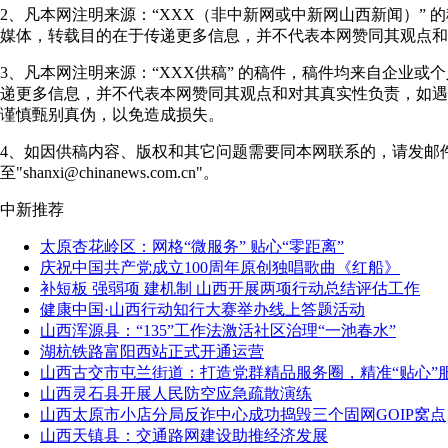
2、凡本网注明来源：“XXX（非中新网或中新网山西新闻）” 
媒体，转载目的在于传递更多信息，并不代表本网赞同其观点和
3、凡本网注明来源：“XXX供稿” 的稿件，稿件均来自企业或
递更多信息，并不代表本网赞同其观点和对其真实性负责，如遇
谨慎甄别真伪，以免造成损失。
4、如因供稿内容、版权和其它问题需要同本网联系的，请发邮
至"shanxi@chinanews.com.cn"。
中新推荐
太原杏花岭区：网格“微服务” 贴心“零距离”
庆祝中国共产党成立100周年原创独唱歌曲《红船》
补短板 强弱项 建机制 山西开展两项行动总结评估工作
健康中国·山西行动知行大赛举办线上答题活动
山西浑源县：“135”工作法激活社区治理“一池春水”
湖杭铁路富阳西站正式开通运营
山西古交市屯兰街道：打造党群精品服务圈，精准“贴心”
山西灵石县开展人民防空应急疏散演练
山西太原市小店分局反诈中心成功捣毁三个固网GOIP窝点
山西天镇县：交通路网建设助推经济发展