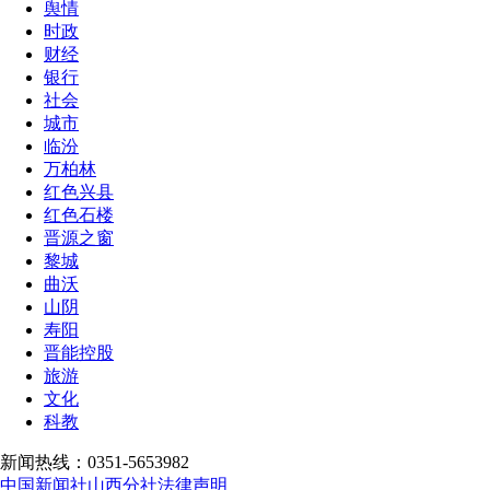
舆情
时政
财经
银行
社会
城市
临汾
万柏林
红色兴县
红色石楼
晋源之窗
黎城
曲沃
山阴
寿阳
晋能控股
旅游
文化
科教
新闻热线：0351-5653982
中国新闻社山西分社法律声明