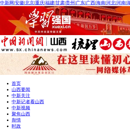
中新网
|
安徽
|
北京
|
重庆
|
福建
|
甘肃
|
贵州
|
广东
|
广西
|
海南
|
河北
|
河南
|
首页
山西要闻
中新关注
中新记者看山西
中新视频
聚焦山西
舆情
时政