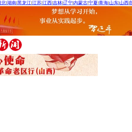
湖北
|
湖南
|
黑龙江
|
江苏
|
江西
|
吉林
|
辽宁
|
内蒙古
|
宁夏
|
青海
|
山东
|
山西
|