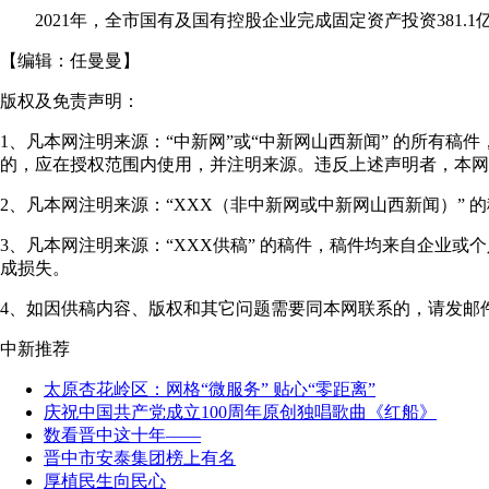
2021年，全市国有及国有控股企业完成固定资产投资381.1亿
【编辑：
任曼曼
】
版权及免责声明：
1、凡本网注明来源：“中新网”或“中新网山西新闻” 的所有
的，应在授权范围内使用，并注明来源。违反上述声明者，本网
2、凡本网注明来源：“XXX（非中新网或中新网山西新闻）”
3、凡本网注明来源：“XXX供稿” 的稿件，稿件均来自企业
成损失。
4、如因供稿内容、版权和其它问题需要同本网联系的，请发邮件至"shanxi
中新推荐
太原杏花岭区：网格“微服务” 贴心“零距离”
庆祝中国共产党成立100周年原创独唱歌曲《红船》
数看晋中这十年——
晋中市安泰集团榜上有名
厚植民生向民心