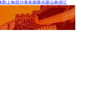
陕西
|
上海
|
四川
|
香港
|
新疆
|
兵团
|
云南
|
浙江