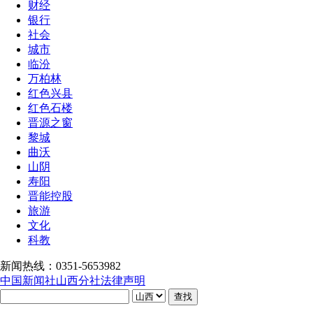
财经
银行
社会
城市
临汾
万柏林
红色兴县
红色石楼
晋源之窗
黎城
曲沃
山阴
寿阳
晋能控股
旅游
文化
科教
新闻热线：0351-5653982
中国新闻社山西分社法律声明