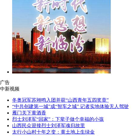
广告
中新视频
冬奥冠军苏翊鸣入团并获“山西青年五四奖章”
“中共创建第一城”成“智车之城” 记者实地体验无人驾驶
雁门关下黄酒香
烈士刘泽军“回家”：下辈子做个幸福的小孩
山西民众迎接烈士刘泽军魂归故里
太行小山村十年之变：黄土地上生绿金