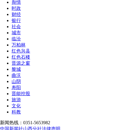
舆情
时政
财经
银行
社会
城市
临汾
万柏林
红色兴县
红色石楼
晋源之窗
黎城
曲沃
山阴
寿阳
晋能控股
旅游
文化
科教
新闻热线：0351-5653982
中国新闻社山西分社法律声明