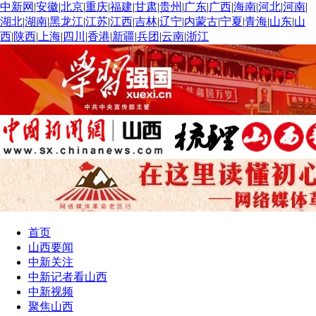
中新网
|
安徽
|
北京
|
重庆
|
福建
|
甘肃
|
贵州
|
广东
|
广西
|
海南
|
河北
|
河南
|
湖北
|
湖南
|
黑龙江
|
江苏
|
江西
|
吉林
|
辽宁
|
内蒙古
|
宁夏
|
青海
|
山东
|
山
西
|
陕西
|
上海
|
四川
|
香港
|
新疆
|
兵团
|
云南
|
浙江
首页
山西要闻
中新关注
中新记者看山西
中新视频
聚焦山西