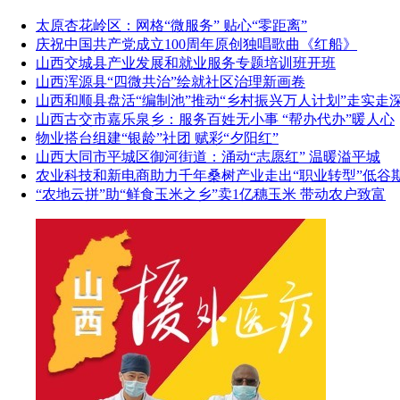
太原杏花岭区：网格“微服务” 贴心“零距离”
庆祝中国共产党成立100周年原创独唱歌曲《红船》
山西交城县产业发展和就业服务专题培训班开班
山西浑源县“四微共治”绘就社区治理新画卷
山西和顺县盘活“编制池”推动“乡村振兴万人计划”走实走
山西古交市嘉乐泉乡：服务百姓无小事 “帮办代办”暖人心
物业搭台组建“银龄”社团 赋彩“夕阳红”
山西大同市平城区御河街道：涌动“志愿红” 温暖溢平城
农业科技和新电商助力千年桑树产业走出“职业转型”低谷
“农地云拼”助“鲜食玉米之乡”卖1亿穗玉米 带动农户致富