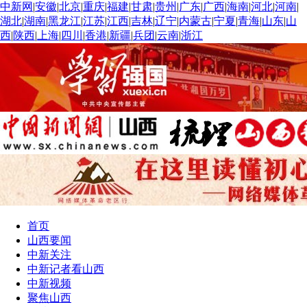
中新网
|
安徽
|
北京
|
重庆
|
福建
|
甘肃
|
贵州
|
广东
|
广西
|
海南
|
河北
|
河南
|
湖北
|
湖南
|
黑龙江
|
江苏
|
江西
|
吉林
|
辽宁
|
内蒙古
|
宁夏
|
青海
|
山东
|
山
西
|
陕西
|
上海
|
四川
|
香港
|
新疆
|
兵团
|
云南
|
浙江
首页
山西要闻
中新关注
中新记者看山西
中新视频
聚焦山西