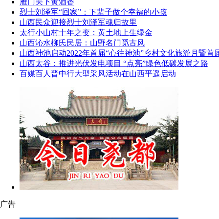
雁门关下黄酒香
烈士刘泽军“回家”：下辈子做个幸福的小孩
山西民众迎接烈士刘泽军魂归故里
太行小山村十年之变：黄土地上生绿金
山西沁水柳氏民居：山野名门觅古风
山西神池启动2022年首届“心往神池”乡村文化旅游月暨首
山西太谷：推进光伏发电项目 “点亮”绿色低碳发展之路
百媒百人晋中行大型采风活动在山西平遥启动
广告