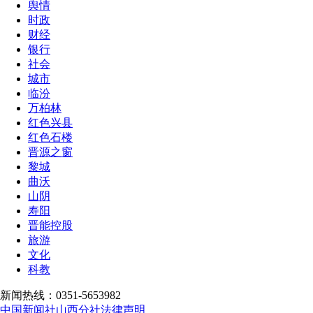
舆情
时政
财经
银行
社会
城市
临汾
万柏林
红色兴县
红色石楼
晋源之窗
黎城
曲沃
山阴
寿阳
晋能控股
旅游
文化
科教
新闻热线：0351-5653982
中国新闻社山西分社法律声明