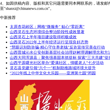
4、如因供稿内容、版权和其它问题需要同本网联系的，请发邮
至"shanxi@chinanews.com.cn"。
中新推荐
太原杏花岭区：网格“微服务” 贴心“零距离”
山西灵石生态环境综合整治阶段性成效显著
山西灵石上半年项目建设取得积极成效
山西灵石2022年上半年经济运行呈现良好态势
“慧眼识别防诈骗·精心守住养老钱”反诈宣传完美在行动
山西晋城沁水公安创新基层社会治理赵树理调解理念和方
山西大同浑源县：聚焦强基固本抓提标 探索“三大共建”促
山西平遥曙光社区举办“爱满社区，情暖老人”七夕活动
灵石县党建引领“六个一”机制助推路域环境大提升
“2022年线上中华文化大乐园——亚洲第七园”闭园