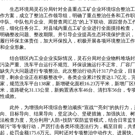
生态环境局灵石分局针对全县重点工矿企业环境综合整治工
作方案，成立了整治工作领导组，明确了重点整治任务和工作职
中队、中队包片企业、周督查周汇总”的上下联动、跟踪督办工
任，细化任务分工。对县域内重点工矿企业进行全面摸排检查，
明确整改问题、整改期限。并引导企业提高生态环境保护意识，
履行环保主体责任，加大环保投入，积极开展各项环境整治工作
和企业形象。
结合辖区内工业企业实际情况，灵石分局对企业物料堆场封
污染严重、洗车平台运行不规范、环保设施运行不正常、厂容厂
缺失六大问题进行专项整治。此次整治行动共计317户企业，目前
理，剩余企业正在积极整改中。各类企业累计投资达1.7亿元，完
家，规范洗车平台138家，新增硬化面积16.23万平米，新增厂区绿
米，道路硬化31.13公里，新购置洒水车46台、清扫车56台，
性成效。
此外，为增强向环境综合整治顽疾“宣战”“亮剑”的执行力，
向、目标导向、结果导向，坚定决心、坚硬措施，加强执法、树
法检查力度，充分利用“人防+技防”双防监管模式，结合日常监管
斩污”等专项行动，严厉打击各类环境违法行为，截至目前，共查
起，处罚金额175.6万元。同时还对专项整治中动作大、进展快