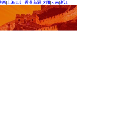
陕西
|
上海
|
四川
|
香港
|
新疆
|
兵团
|
云南
|
浙江