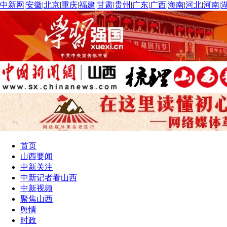
中新网
|
安徽
|
北京
|
重庆
|
福建
|
甘肃
|
贵州
|
广东
|
广西
|
海南
|
河北
|
河南
|
首页
山西要闻
中新关注
中新记者看山西
中新视频
聚焦山西
舆情
时政