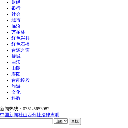
财经
银行
社会
城市
临汾
万柏林
红色兴县
红色石楼
晋源之窗
黎城
曲沃
山阴
寿阳
晋能控股
旅游
文化
科教
新闻热线：0351-5653982
中国新闻社山西分社法律声明