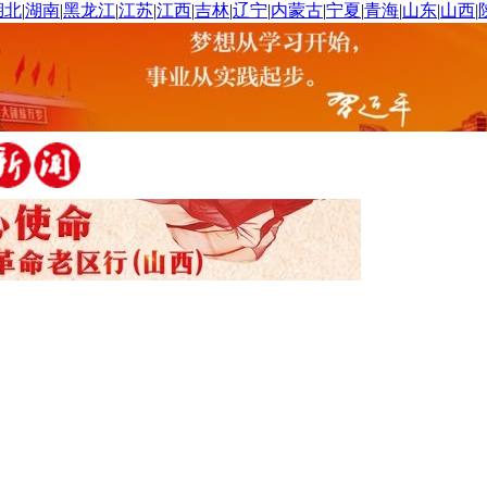
湖北
|
湖南
|
黑龙江
|
江苏
|
江西
|
吉林
|
辽宁
|
内蒙古
|
宁夏
|
青海
|
山东
|
山西
|