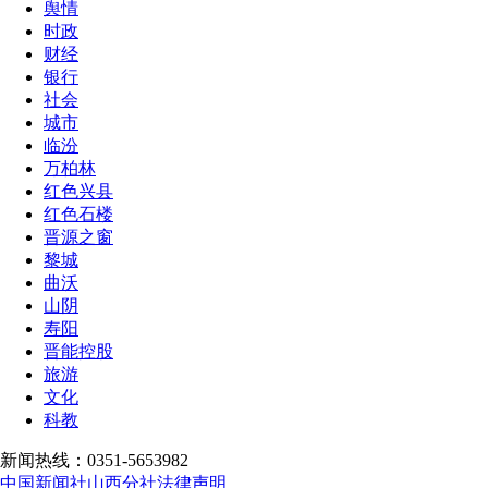
舆情
时政
财经
银行
社会
城市
临汾
万柏林
红色兴县
红色石楼
晋源之窗
黎城
曲沃
山阴
寿阳
晋能控股
旅游
文化
科教
新闻热线：0351-5653982
中国新闻社山西分社法律声明