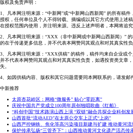
版权及免责声明：
1、凡本网注明来源：“中新网”或“中新网山西新闻” 的所有稿
授权，任何单位及个人不得转载、摘编或以其它方式使用上述稿
在授权范围内使用，并注明来源。违反上述声明者，本网将追究
2、凡本网注明来源：“XXX（非中新网或中新网山西新闻）” 
的在于传递更多信息，并不代表本网赞同其观点和对其真实性负
3、凡本网注明来源：“XXX供稿” 的稿件，稿件均来自企业或
并不代表本网赞同其观点和对其真实性负责，如遇投资类文章，
失。
4、如因供稿内容、版权和其它问题需要同本网联系的，请发邮件至"shanxi
中新推荐
太原杏花岭区：网格“微服务” 贴心“零距离”
庆祝中国共产党成立100周年原创独唱歌曲《红船》
“科创中国”技术路演山西上演 “双链”融合共探企业科创发
山西首批“流动AED”在太原公交车上正式“上岗”
山西严控钢铁、焦化等高污染项目新建与扩建 推动黄河流
保护传承弘扬“三管齐下”：山西推动黄河文化遗产活态传