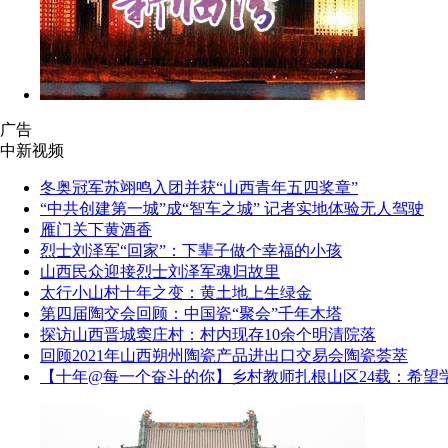
广告
中新视频
冬奥冠军苏翊鸣入团并获“山西青年五四奖章”
“中共创建第一城”成“智车之城” 记者实地体验无人驾驶
雁门关下黄酒香
烈士刘泽军“回家”：下辈子做个幸福的小孩
山西民众迎接烈士刘泽军魂归故里
太行小山村十年之变：黄土地上生绿金
第四届陶交会回顾：中国瓷“聚会”千年木塔
探访山西晋城窦庄村：村内现存10余个明清院落
回顾2021年山西朔州陶瓷产品进出口交易会陶瓷荟萃
【十年@每一个奋斗的你】乡村教师扎根山区24载：希望