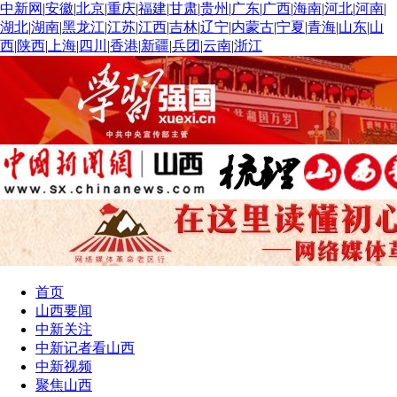
中新网
|
安徽
|
北京
|
重庆
|
福建
|
甘肃
|
贵州
|
广东
|
广西
|
海南
|
河北
|
河南
|
湖北
|
湖南
|
黑龙江
|
江苏
|
江西
|
吉林
|
辽宁
|
内蒙古
|
宁夏
|
青海
|
山东
|
山
西
|
陕西
|
上海
|
四川
|
香港
|
新疆
|
兵团
|
云南
|
浙江
首页
山西要闻
中新关注
中新记者看山西
中新视频
聚焦山西