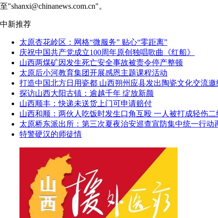
至"shanxi@chinanews.com.cn"。
中新推荐
太原杏花岭区：网格“微服务” 贴心“零距离”
庆祝中国共产党成立100周年原创独唱歌曲《红船》
山西两煤矿因发生死亡安全事故被责令停产整顿
太原后小河教育集团开展感恩主题课程活动
打造中国北方日用瓷都 山西朔州应县发出陶瓷文化交流邀
探访山西大阳古镇：逾越千年 绽放新颜
山西顺丰：快递未送货上门可申请赔付
山西和顺：两伙人吃饭时发生口角互殴 一人被打成轻伤二
太原桥东派出所：第三次夏夜治安巡查宣防集中统一行动
特警硬汉的师徒情