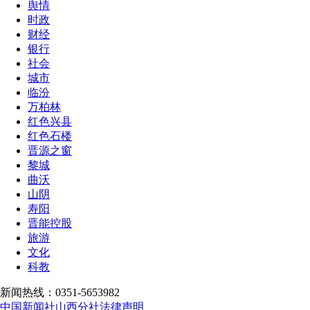
舆情
时政
财经
银行
社会
城市
临汾
万柏林
红色兴县
红色石楼
晋源之窗
黎城
曲沃
山阴
寿阳
晋能控股
旅游
文化
科教
新闻热线：0351-5653982
中国新闻社山西分社法律声明