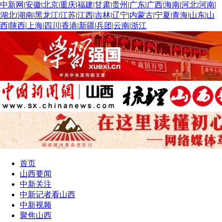
中新网
|
安徽
|
北京
|
重庆
|
福建
|
甘肃
|
贵州
|
广东
|
广西
|
海南
|
河北
|
河南
|
湖北
|
湖南
|
黑龙江
|
江苏
|
江西
|
吉林
|
辽宁
|
内蒙古
|
宁夏
|
青海
|
山东
|
山
西
|
陕西
|
上海
|
四川
|
香港
|
新疆
|
兵团
|
云南
|
浙江
首页
山西要闻
中新关注
中新记者看山西
中新视频
聚焦山西