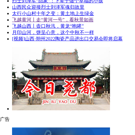
烈士刘泽军“回家”：下辈子做个幸福的小孩
山西民众迎接烈士刘泽军魂归故里
太行小山村十年之变：黄土地上生绿金
飞越黄河丨走“黄河一号”，看秋景如画
飞越山西丨壶口秋汛，黄龙“咆哮”
月印山河，饼呈心意，这个中秋不一样
[视频]山西·朔州2022陶瓷产品进出口交易会即将启幕
广告