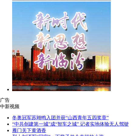
广告
中新视频
冬奥冠军苏翊鸣入团并获“山西青年五四奖章”
“中共创建第一城”成“智车之城” 记者实地体验无人驾驶
雁门关下黄酒香