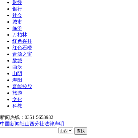
财经
银行
社会
城市
临汾
万柏林
红色兴县
红色石楼
晋源之窗
黎城
曲沃
山阴
寿阳
晋能控股
旅游
文化
科教
新闻热线：0351-5653982
中国新闻社山西分社法律声明