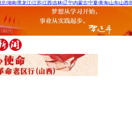
湖北
|
湖南
|
黑龙江
|
江苏
|
江西
|
吉林
|
辽宁
|
内蒙古
|
宁夏
|
青海
|
山东
|
山西
|