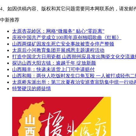
4、如因供稿内容、版权和其它问题需要同本网联系的，请发邮件至"shanxi
中新推荐
太原杏花岭区：网格“微服务” 贴心“零距离”
庆祝中国共产党成立100周年原创独唱歌曲《红船》
山西两煤矿因发生死亡安全事故被责令停产整顿
太原后小河教育集团开展感恩主题课程活动
打造中国北方日用瓷都 山西朔州应县发出陶瓷文化交流邀
探访山西大阳古镇：逾越千年 绽放新颜
山西顺丰：快递未送货上门可申请赔付
山西和顺：两伙人吃饭时发生口角互殴 一人被打成轻伤二
太原桥东派出所：第三次夏夜治安巡查宣防集中统一行动
特警硬汉的师徒情