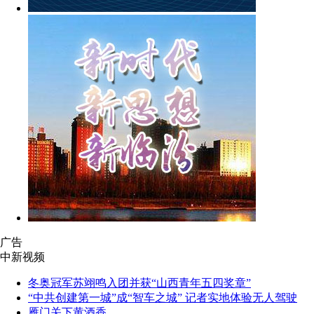
广告
中新视频
冬奥冠军苏翊鸣入团并获“山西青年五四奖章”
“中共创建第一城”成“智车之城” 记者实地体验无人驾驶
雁门关下黄酒香