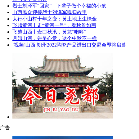
烈士刘泽军“回家”：下辈子做个幸福的小孩
山西民众迎接烈士刘泽军魂归故里
太行小山村十年之变：黄土地上生绿金
飞越黄河丨走“黄河一号”，看秋景如画
飞越山西丨壶口秋汛，黄龙“咆哮”
月印山河，饼呈心意，这个中秋不一样
[视频]山西·朔州2022陶瓷产品进出口交易会即将启幕
广告