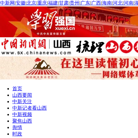
中新网
|
安徽
|
北京
|
重庆
|
福建
|
甘肃
|
贵州
|
广东
|
广西
|
海南
|
河北
|
河南
|
首页
山西要闻
中新关注
中新记者看山西
中新视频
聚焦山西
舆情
时政