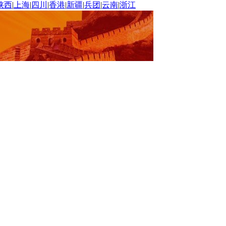
陕西
|
上海
|
四川
|
香港
|
新疆
|
兵团
|
云南
|
浙江