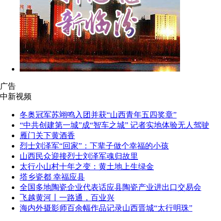
广告
中新视频
冬奥冠军苏翊鸣入团并获“山西青年五四奖章”
“中共创建第一城”成“智车之城” 记者实地体验无人驾驶
雁门关下黄酒香
烈士刘泽军“回家”：下辈子做个幸福的小孩
山西民众迎接烈士刘泽军魂归故里
太行小山村十年之变：黄土地上生绿金
塔乡瓷都 幸福应县
全国多地陶瓷企业代表话应县陶瓷产业进出口交易会
飞越黄河丨一路通，百业兴
海内外摄影师百余幅作品记录山西晋城“太行明珠”