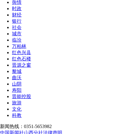
舆情
时政
财经
银行
社会
城市
临汾
万柏林
红色兴县
红色石楼
晋源之窗
黎城
曲沃
山阴
寿阳
晋能控股
旅游
文化
科教
新闻热线：0351-5653982
中国新闻社山西分社法律声明