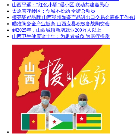
山西平遥：“红色小驿”暖小区 联动共建赢民心
太原杏花岭区：创城不松劲 全街总动员
擦亮瓷都品牌 山西朔州陶瓷产品进出口交易会筹备工作有
瞄准陶瓷全产业链条 山西应县积极备战陶交会
到2025年，山西城镇新增就业200万人以上
山西卫生健康这十年：为患者减负 为医疗提质