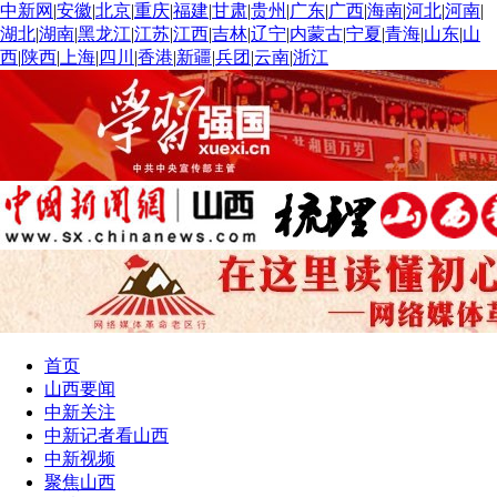
中新网
|
安徽
|
北京
|
重庆
|
福建
|
甘肃
|
贵州
|
广东
|
广西
|
海南
|
河北
|
河南
|
湖北
|
湖南
|
黑龙江
|
江苏
|
江西
|
吉林
|
辽宁
|
内蒙古
|
宁夏
|
青海
|
山东
|
山
西
|
陕西
|
上海
|
四川
|
香港
|
新疆
|
兵团
|
云南
|
浙江
首页
山西要闻
中新关注
中新记者看山西
中新视频
聚焦山西