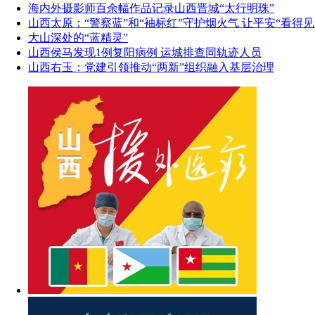
海内外摄影师百余幅作品记录山西晋城“太行明珠”
山西太原：“警察蓝”和“袖标红”守护烟火气 让平安“看得见
大山深处的“蓝精灵”
山西侯马发现1例复阳病例 运城排查同轨迹人员
山西右玉：党建引领推动“两新”组织融入基层治理