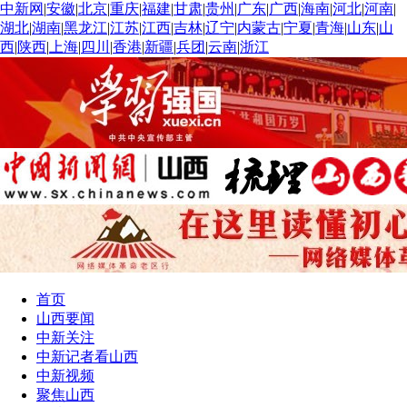
中新网
|
安徽
|
北京
|
重庆
|
福建
|
甘肃
|
贵州
|
广东
|
广西
|
海南
|
河北
|
河南
|
湖北
|
湖南
|
黑龙江
|
江苏
|
江西
|
吉林
|
辽宁
|
内蒙古
|
宁夏
|
青海
|
山东
|
山
西
|
陕西
|
上海
|
四川
|
香港
|
新疆
|
兵团
|
云南
|
浙江
首页
山西要闻
中新关注
中新记者看山西
中新视频
聚焦山西