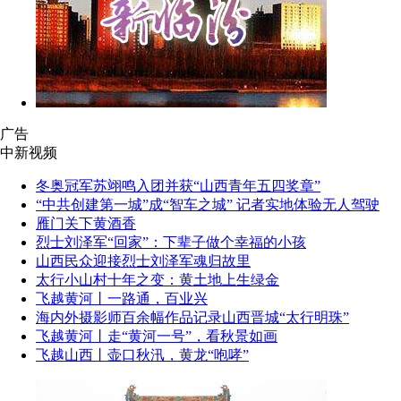
广告
中新视频
冬奥冠军苏翊鸣入团并获“山西青年五四奖章”
“中共创建第一城”成“智车之城” 记者实地体验无人驾驶
雁门关下黄酒香
烈士刘泽军“回家”：下辈子做个幸福的小孩
山西民众迎接烈士刘泽军魂归故里
太行小山村十年之变：黄土地上生绿金
飞越黄河丨一路通，百业兴
海内外摄影师百余幅作品记录山西晋城“太行明珠”
飞越黄河丨走“黄河一号”，看秋景如画
飞越山西丨壶口秋汛，黄龙“咆哮”