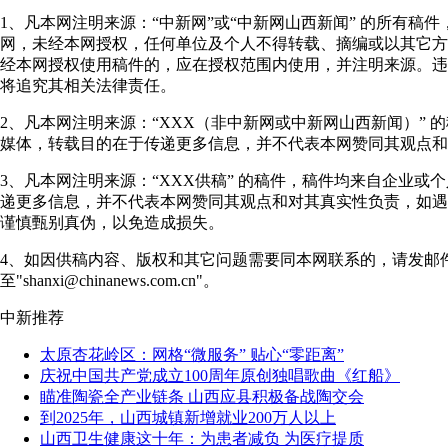
1、凡本网注明来源：“中新网”或“中新网山西新闻” 的所有稿
网，未经本网授权，任何单位及个人不得转载、摘编或以其它方
经本网授权使用稿件的，应在授权范围内使用，并注明来源。违
将追究其相关法律责任。
2、凡本网注明来源：“XXX（非中新网或中新网山西新闻）” 
媒体，转载目的在于传递更多信息，并不代表本网赞同其观点和
3、凡本网注明来源：“XXX供稿” 的稿件，稿件均来自企业或
递更多信息，并不代表本网赞同其观点和对其真实性负责，如遇
谨慎甄别真伪，以免造成损失。
4、如因供稿内容、版权和其它问题需要同本网联系的，请发邮
至"shanxi@chinanews.com.cn"。
中新推荐
太原杏花岭区：网格“微服务” 贴心“零距离”
庆祝中国共产党成立100周年原创独唱歌曲《红船》
瞄准陶瓷全产业链条 山西应县积极备战陶交会
到2025年，山西城镇新增就业200万人以上
山西卫生健康这十年：为患者减负 为医疗提质