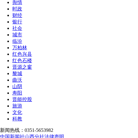
舆情
时政
财经
银行
社会
城市
临汾
万柏林
红色兴县
红色石楼
晋源之窗
黎城
曲沃
山阴
寿阳
晋能控股
旅游
文化
科教
新闻热线：0351-5653982
中国新闻社山西分社法律声明