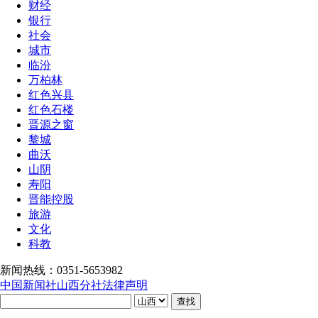
财经
银行
社会
城市
临汾
万柏林
红色兴县
红色石楼
晋源之窗
黎城
曲沃
山阴
寿阳
晋能控股
旅游
文化
科教
新闻热线：0351-5653982
中国新闻社山西分社法律声明