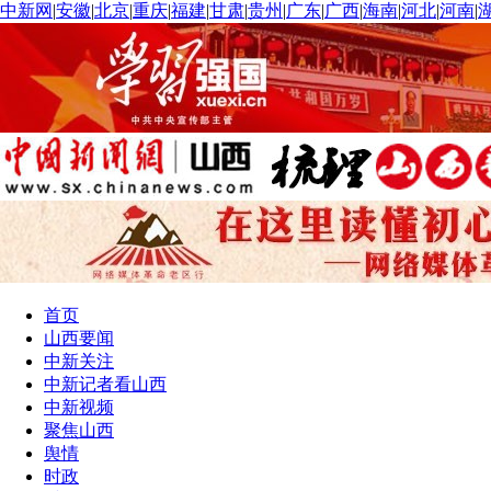
中新网
|
安徽
|
北京
|
重庆
|
福建
|
甘肃
|
贵州
|
广东
|
广西
|
海南
|
河北
|
河南
|
首页
山西要闻
中新关注
中新记者看山西
中新视频
聚焦山西
舆情
时政