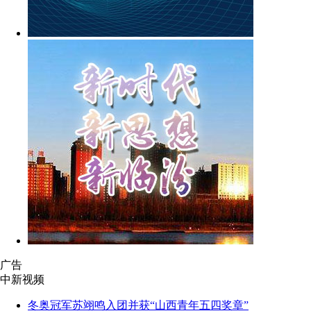
广告
中新视频
冬奥冠军苏翊鸣入团并获“山西青年五四奖章”