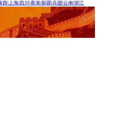
陕西
|
上海
|
四川
|
香港
|
新疆
|
兵团
|
云南
|
浙江