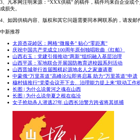
3、凡本网注明来源：“XXX供稿” 的稿件，稿件均来自企业
成损失。
4、如因供稿内容、版权和其它问题需要同本网联系的，请发邮件至"shanxi
中新推荐
太原杏花岭区：网格“微服务” 贴心“零距离”
庆祝中国共产党成立100周年原创独唱歌曲《红船》
山西右玉：党建引领推动“两新”组织融入基层治理
山西平遥：军地联合开展国防教育进校园系列活动
山西晋城举行首届围棋起源地名人之家邀请赛
中蒙俄“万里茶道”高峰论坛即将启幕 助力“万里茶道”申遗
穆村镇推行“党委会议开下去、治理能力提上来”联动工作
长图 | 为什么说黄河之魂在山西
长图 | 为什么说华夏之根在临汾
女子抢劫杀人潜逃27年 山西长治警方跨省将其抓捕