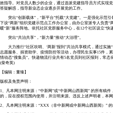
效指导。对党员人数少的企业，通过选派党建指导员方式实现党
答疑解惑，指导新业态企业逐步开展党的工作。
突出“创新载体”，“新平台”托载“大党建”。一是强化示范引
下设“两新”组织党建示范点工作办公室，由办公室派专人负责
暖“新”服务阵地。依托社区党群服务中心，在12个社区设立“快
突出“共治共享”，“新力量”推动“大治理”。
大力推行“社区吹哨、‘两新’报到”共治共享模式，通过实施“
志愿服务、捐资助学、疫情防控等活动，办理民生实事15件，累
情动态“搜集员”。快递物流行业共有5名党员到社区报到，常态
(柴奇英)
【编辑：
董臻
】
版权及免责声明：
1、凡本网注明来源：“中新网”或“中新网山西新闻” 的所有
的，应在授权范围内使用，并注明来源。违反上述声明者，本网
2、凡本网注明来源：“XXX（非中新网或中新网山西新闻）”