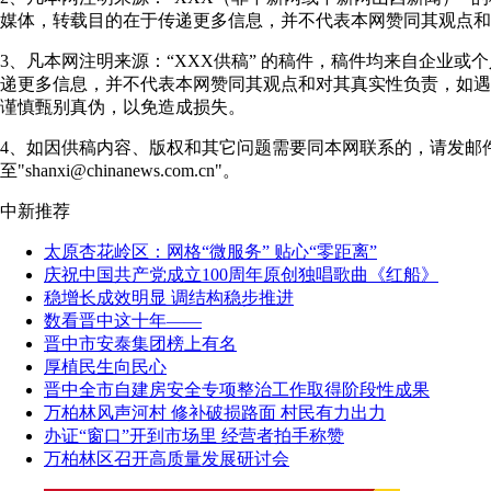
媒体，转载目的在于传递更多信息，并不代表本网赞同其观点和
3、凡本网注明来源：“XXX供稿” 的稿件，稿件均来自企业或
递更多信息，并不代表本网赞同其观点和对其真实性负责，如遇
谨慎甄别真伪，以免造成损失。
4、如因供稿内容、版权和其它问题需要同本网联系的，请发邮
至"shanxi@chinanews.com.cn"。
中新推荐
太原杏花岭区：网格“微服务” 贴心“零距离”
庆祝中国共产党成立100周年原创独唱歌曲《红船》
稳增长成效明显 调结构稳步推进
数看晋中这十年——
晋中市安泰集团榜上有名
厚植民生向民心
晋中全市自建房安全专项整治工作取得阶段性成果
万柏林风声河村 修补破损路面 村民有力出力
办证“窗口”开到市场里 经营者拍手称赞
万柏林区召开高质量发展研讨会