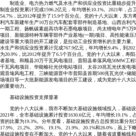
制造业、电力热力燃气及水生产和供应业投资比重稳步提升。201
制造业投资累计完成1596.2亿元，年均增长10.1%。2021年，
54.7%，比2012年提升了15.9个百分点。党的十八大以来，东
利汽车新建年生产10万台汽车配套零部件制造基地、山西吉利
一期工程、扬帆碳素超高功率石墨电极项目、尚太锂电年产5万
项目、新能源特种车辆零部件产业基地(一期)项目、高性能液压
建设等重大项目的开工建设，是拉动工业投资增长的主要力量。
水生产和供应业投资累计完成767.9亿元，年均增长9.4%，到20
为20.9%，比2012年提升了6.5个百分点。党的十八大以来，
者基地、和顺县20万千瓦风电项目、昔阳县皋落风电50MW工程
千瓦风电项目、华能榆社光伏电站项目、太谷20兆瓦光伏发电
观音垴风电工程、三峡能源晋中市昔阳县首期500兆瓦光伏+储
场项目等一大批新能源发电项目的开工建设，成为党的十八大以
的重要动力。
基础设施投资支撑显著
党的十八大以来，我市不断加大基础设施领域投入，基础设施不
2021年，全市基础设施累计投资1630.6亿元，年均增长19.1
资的比重为19.3%。分年度看，基础设施投资占总投资比重分别为16
17.9%、21.2%、20%、19.1%、21.9%、20.1%和26.0%
基础设施投资在不断加大。党的十八大以来，随着省道董榆线和