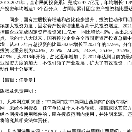
2013-2021年，全市民间投资累计完成5297.7亿元，年均增长1
产投资年均增速1.3个百分点，占同期累计固定资产投资额比重达6
同步，国有控股投资增速和占比稳步提升，投资拉动作用明
续加大投资力度，固定资产投资增速显著高于总投资增速。202
控股企业完成固定资产投资381.1亿元，同比增长4.6%，高出总投
点。党的十八大以来，国有控股企业在全市固定资产投资总额中
增，从2013年占总投资的比重34.6%增长至2021年的47.9%
投资比重分别为34.6%、22.5%、24.4%、23.8%、25.6%、35.5%、
47.9%，从2018年开始，占比逐年增加，到2021年达到目前
业投资力度的加大，不仅引领了产业发展，扩大了有效投资，而
动作用十分显著。
【编辑：
任曼曼
】
版权及免责声明：
1、凡本网注明来源：“中新网”或“中新网山西新闻” 的所有稿
网，未经本网授权，任何单位及个人不得转载、摘编或以其它方
经本网授权使用稿件的，应在授权范围内使用，并注明来源。违
将追究其相关法律责任。
2、凡本网注明来源：“XXX（非中新网或中新网山西新闻）” 