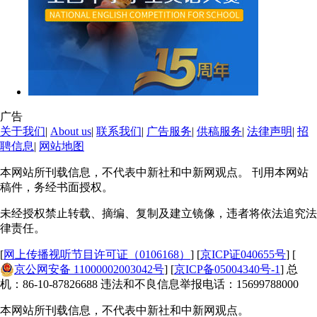
广告
关于我们
|
About us
|
联系我们
|
广告服务
|
供稿服务
|
法律声明
|
招
聘信息
|
网站地图
本网站所刊载信息，不代表中新社和中新网观点。 刊用本网站
稿件，务经书面授权。
未经授权禁止转载、摘编、复制及建立镜像，违者将依法追究法
律责任。
[
网上传播视听节目许可证（0106168）
] [
京ICP证040655号
] [
京公网安备 11000002003042号
] [
京ICP备05004340号-1
] 总
机：86-10-87826688 违法和不良信息举报电话：15699788000
本网站所刊载信息，不代表中新社和中新网观点。