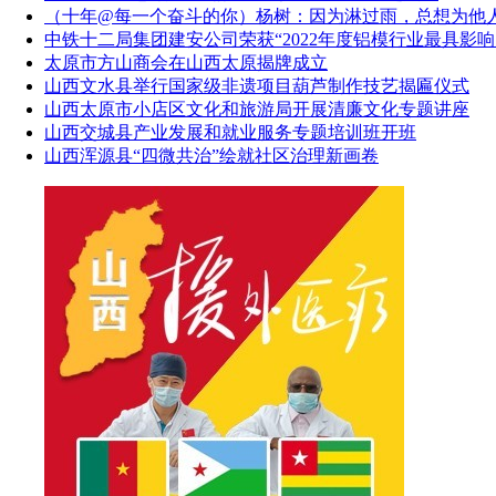
（十年@每一个奋斗的你）杨树：因为淋过雨，总想为他
中铁十二局集团建安公司荣获“2022年度铝模行业最具影响
太原市方山商会在山西太原揭牌成立
山西文水县举行国家级非遗项目葫芦制作技艺揭匾仪式
山西太原市小店区文化和旅游局开展清廉文化专题讲座
山西交城县产业发展和就业服务专题培训班开班
山西浑源县“四微共治”绘就社区治理新画卷