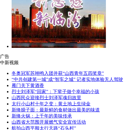
广告
中新视频
冬奥冠军苏翊鸣入团并获“山西青年五四奖章”
“中共创建第一城”成“智车之城” 记者实地体验无人驾驶
雁门关下黄酒香
烈士刘泽军“回家”：下辈子做个幸福的小孩
山西民众迎接烈士刘泽军魂归故里
太行小山村十年之变：黄土地上生绿金
新绛臊子面：最新鲜的食材做出最美的味道
新绛火锅：上千年的美味传承
山西省大范围开展燃气安全宣传活动
航拍山西平顺太行天路“石头村”