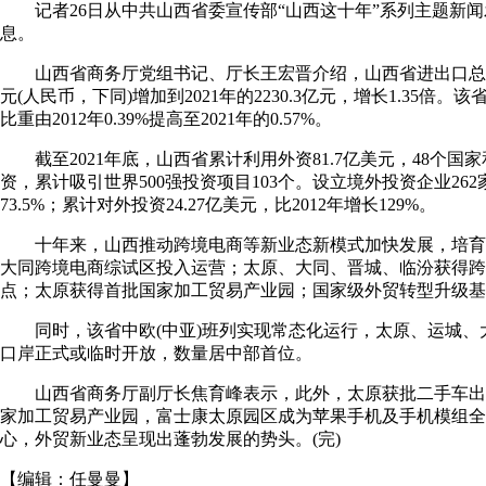
记者26日从中共山西省委宣传部“山西这十年”系列主题新闻
息。
山西省商务厅党组书记、厅长王宏晋介绍，山西省进出口总额由20
元(人民币，下同)增加到2021年的2230.3亿元，增长1.35倍
比重由2012年0.39%提高至2021年的0.57%。
截至2021年底，山西省累计利用外资81.7亿美元，48个国
资，累计吸引世界500强投资项目103个。设立境外投资企业262家
73.5%；累计对外投资24.27亿美元，比2012年增长129%。
十年来，山西推动跨境电商等新业态新模式加快发展，培育
大同跨境电商综试区投入运营；太原、大同、晋城、临汾获得跨
点；太原获得首批国家加工贸易产业园；国家级外贸转型升级基
同时，该省中欧(中亚)班列实现常态化运行，太原、运城、
口岸正式或临时开放，数量居中部首位。
山西省商务厅副厅长焦育峰表示，此外，太原获批二手车出
家加工贸易产业园，富士康太原园区成为苹果手机及手机模组全
心，外贸新业态呈现出蓬勃发展的势头。(完)
【编辑：
任曼曼
】