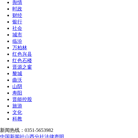
舆情
时政
财经
银行
社会
城市
临汾
万柏林
红色兴县
红色石楼
晋源之窗
黎城
曲沃
山阴
寿阳
晋能控股
旅游
文化
科教
新闻热线：0351-5653982
中国新闻社山西分社法律声明