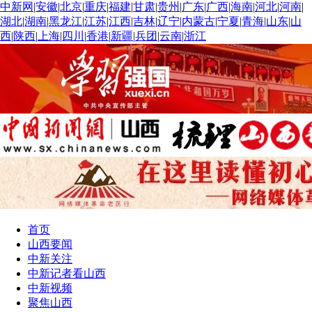
中新网
|
安徽
|
北京
|
重庆
|
福建
|
甘肃
|
贵州
|
广东
|
广西
|
海南
|
河北
|
河南
|
湖北
|
湖南
|
黑龙江
|
江苏
|
江西
|
吉林
|
辽宁
|
内蒙古
|
宁夏
|
青海
|
山东
|
山
西
|
陕西
|
上海
|
四川
|
香港
|
新疆
|
兵团
|
云南
|
浙江
首页
山西要闻
中新关注
中新记者看山西
中新视频
聚焦山西