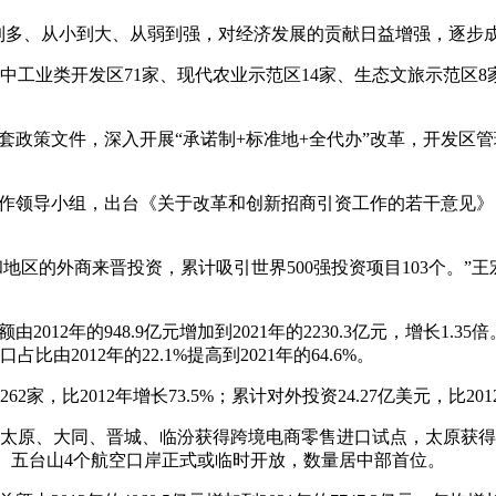
多、从小到大、从弱到强，对经济发展的贡献日益增强，逐步成
其中工业类开发区71家、现代农业示范区14家、生态文旅示范区
政策文件，深入开展“承诺制+标准地+全代办”改革，开发区管
作领导小组，出台《关于改革和创新招商引资工作的若干意见》
地区的外商来晋投资，累计吸引世界500强投资项目103个。”王宏
12年的948.9亿元增加到2021年的2230.3亿元，增长1
012年的22.1%提高到2021年的64.6%。
比2012年增长73.5%；累计对外投资24.27亿美元，比2012
原、大同、晋城、临汾获得跨境电商零售进口试点，太原获得
同、五台山4个航空口岸正式或临时开放，数量居中部首位。