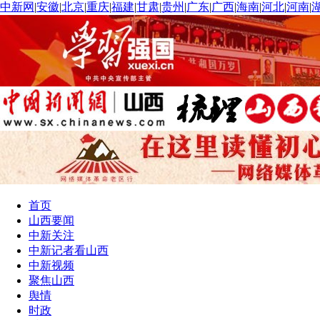
中新网
|
安徽
|
北京
|
重庆
|
福建
|
甘肃
|
贵州
|
广东
|
广西
|
海南
|
河北
|
河南
|
首页
山西要闻
中新关注
中新记者看山西
中新视频
聚焦山西
舆情
时政