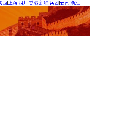
陕西
|
上海
|
四川
|
香港
|
新疆
|
兵团
|
云南
|
浙江