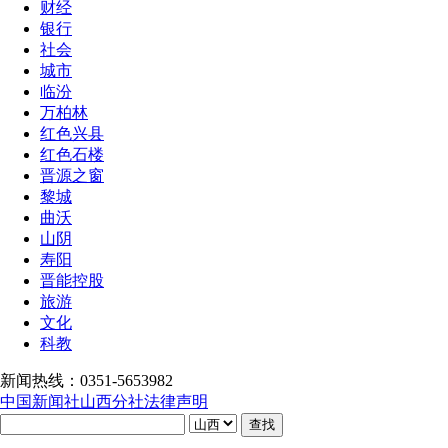
财经
银行
社会
城市
临汾
万柏林
红色兴县
红色石楼
晋源之窗
黎城
曲沃
山阴
寿阳
晋能控股
旅游
文化
科教
新闻热线：0351-5653982
中国新闻社山西分社法律声明