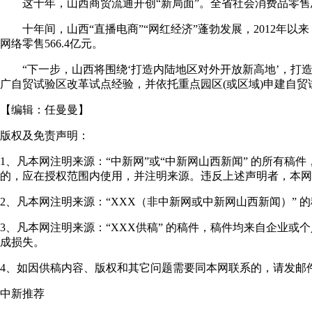
这十年，山西商贸流通开创“新局面”。全省社会消费品零售总额由201
十年间，山西“直播电商”“网红经济”蓬勃发展，2012年以来，
网络零售566.4亿元。
“下一步，山西将围绕‘打造内陆地区对外开放新高地’，打
广自贸试验区改革试点经验，并依托重点园区(或区域)申建自贸试
【编辑：
任曼曼
】
版权及免责声明：
1、凡本网注明来源：“中新网”或“中新网山西新闻” 的所有
的，应在授权范围内使用，并注明来源。违反上述声明者，本网
2、凡本网注明来源：“XXX（非中新网或中新网山西新闻）”
3、凡本网注明来源：“XXX供稿” 的稿件，稿件均来自企业
成损失。
4、如因供稿内容、版权和其它问题需要同本网联系的，请发邮件至"shanxi
中新推荐