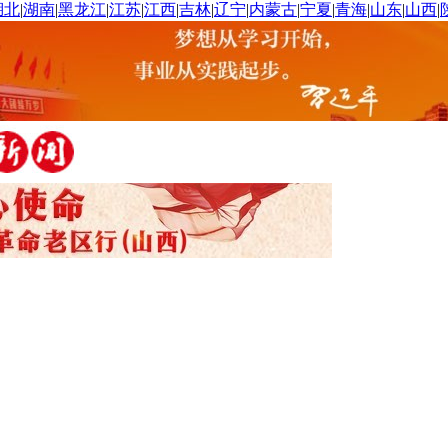
湖北
|
湖南
|
黑龙江
|
江苏
|
江西
|
吉林
|
辽宁
|
内蒙古
|
宁夏
|
青海
|
山东
|
山西
|