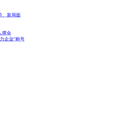
阶、新局面
人撑伞
力企业”称号