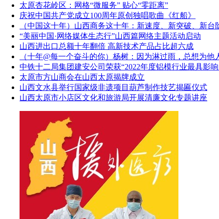
太原杏花岭区：网格“微服务” 贴心“零距离”
庆祝中国共产党成立100周年原创独唱歌曲《红船》
（中国这十年）山西商务这十年：新速度、新突破、新台
“美丽中国·网络媒体生态行”山西篇网络主题活动启动
山西进出口总额十年翻倍 高新技术产品占比超六成
（十年@每一个奋斗的你）杨树：因为淋过雨，总想为他
中铁十二局集团建安公司荣获“2022年度铝模行业最具影响
太原市方山商会在山西太原揭牌成立
山西文水县举行国家级非遗项目葫芦制作技艺揭匾仪式
山西太原市小店区文化和旅游局开展清廉文化专题讲座