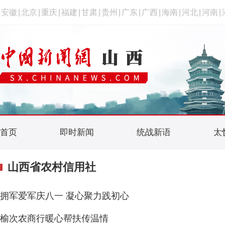
安徽
|
北京
|
重庆
|
福建
|
甘肃
|
贵州
|
广东
|
广西
|
海南
|
河北
|
河南
|
首页
即时新闻
统战新语
太
山西省农村信用社
拥军爱军庆八一 凝心聚力践初心
榆次农商行暖心帮扶传温情